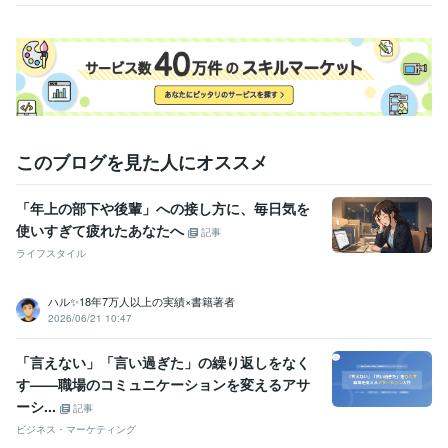
このブログを見た人にオススメ
「年上の部下や後輩」への接し方に、毎日気を
使いすぎて疲れたあなたへ
記事
ライフスタイル
ハル✨18年7万人以上の実績×書籍著者
2026/06/21 10:47
「言えない」「言い過ぎた」の繰り返しをなく
す——職場のコミュニケーションを変えるアサ
ーシ...
記事
ビジネス・マーケティング