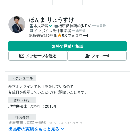
ほんま りょうすけ
本人確認
機密保持契約(NDA)
未登録
インボイス発行事業者
未登録
総販売実績
0
評価
0.0
フォロワー
4
無料で見積り相談
メッセージを送る
フォロー
4
スケジュール
基本オンラインでお仕事をしているので、

希望日を提示していただければ調整いたします。
資格・検定
理学療法士
取得年 : 2016年
得意分野
資産運用・副業の相談
オンラインビジネス
出品者の実績をもっと見る
オンラインビジネス
集客
セールス
SNS
退職
副業
起業
独立
仕事
人間関係