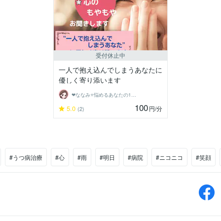
受付休止中
一人で抱え込んでしまうあなたに
優しく寄り添います
❤ななみ⭐悩めるあなたの1番の味方❤
100
5.0
円
/分
(2)
#うつ病治療
#心
#雨
#明日
#病院
#ニコニコ
#笑顔