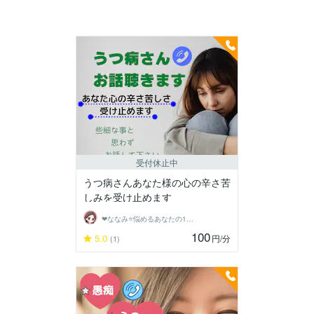
受付休止中
うつ病さんあなた様の心の辛さ苦
しみを受け止めます
❤ななみ⭐悩めるあなたの1番の味方❤
100
5.0
円
/分
(1)