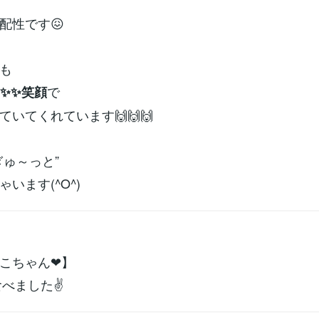
配性です😖
も
で
✨✨笑顔
ていてくれています🙌🙌🙌
ぎゅ～っと”
います(^O^)
こちゃん❤】
食べました✌