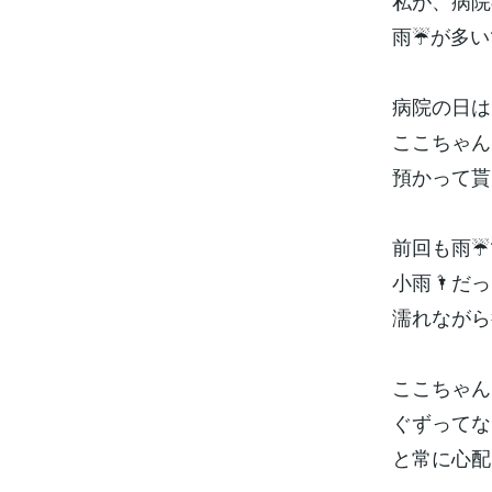
私が、病院
雨☔が多いです
病院の日は
ここちゃん
預かって貰っ
前回も雨☔
小雨🌂だっ
濡れながら
ここちゃん
ぐずってな
と常に心配