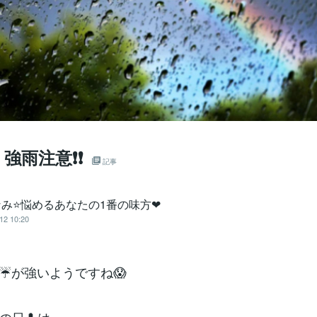
強雨注意❗❗
記事
なみ⭐悩めるあなたの1番の味方❤
12 10:20
☔が強いようですね😱