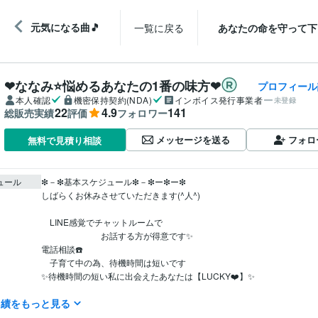
元気になる曲🎵
一覧に戻る
あなたの命を守って下
❤ななみ⭐悩めるあなたの1番の味方❤
プロフィール
本人確認
機密保持契約(NDA)
インボイス発行事業者
未登録
22
4.9
141
総販売実績
評価
フォロワー
メッセージを送る
フォロ
無料で見積り相談
ュール
❇－❇基本スケジュール❇－❇ー❇ー❇

しばらくお休みさせていただきます(^人^)

　LINE感覚でチャットルームで

　　　　　　　お話する方が得意です✨

電話相談☎️　

　子育て中の為、待機時間は短いです

✨待機時間の短い私に出会えたあなたは【LUCKY❤️】✨️

実績をもっと見る
ご希望の方は、メッセージお願いします(^人^)
