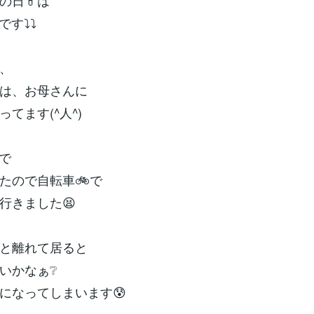
の日💊は
⤵️⤵️
、
は、お母さんに
てます(^人^)
で
たので自転車🚲️で
行きました😫
と離れて居ると
いかなぁ❔
になってしまいます😰