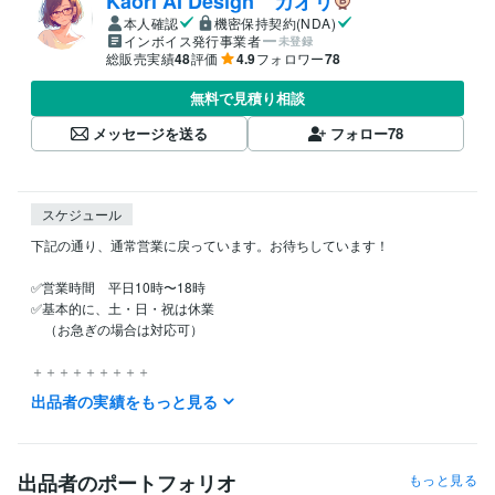
Kaori AI Design カオリ
本人確認
機密保持契約(NDA)
インボイス発行事業者
未登録
総販売実績
48
評価
4.9
フォロワー
78
無料で見積り相談
メッセージを送る
フォロー
78
スケジュール
下記の通り、通常営業に戻っています。お待ちしています！

✅営業時間　平日10時〜18時

✅基本的に、土・日・祝は休業

　（お急ぎの場合は対応可）

＋＋＋＋＋＋＋＋＋

お問い合わせはいつでもお気軽にご連絡下さい。

出品者の実績をもっと見る
※22時から10時は返事が遅れます※
職歴
ＴＩＳＩ株式会社
1990年3月 ~ 2008年11月
出品者のポートフォリオ
もっと見る