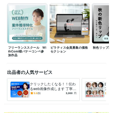
受賞歴
光のほうへ
資格・検定
情報処理技術者（基本情報技術者）
取得年 : 1997年
硬筆書写検定
取得年 : 1998年
秘書技能検定2級
取得年 : 1996年
得意分野
デザイン制作
名刺デザイン　カスタム・フルオーダーまで
フリーランススクール Wi
ピラティス会員募集の価格
秋色リップ新
デザイン
名刺
カード
こだわり
オリジナル
無料
印刷
thComi様バナーコンペ参
セクション
シンプル
ピンク
加作品
生成AI活用・開発・制作
生成したAI画像を使ったビジュアル作成
ECサイト
楽天
アマゾン
バナー
商品画像
出品者の人気サービス
学歴
関西学院大学
1987年3月 ~ 1990年11月
クリックしたくなる！！伝わ
自然
るweb画像作成します 丁寧な
アイ
デザインであなたのサービス
S・
5.0
(5)
3,000
円
5.0
の魅力伝えます
ル風