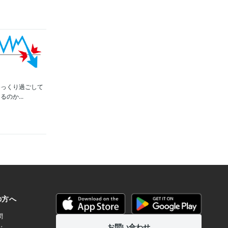
ゆっくり過ごして
のか...