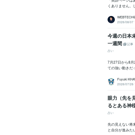
くありません。
WEBTEC
2026/08/07 
今週の日本
一週間
記事
占い
7月27日から8
ての強い動きだ
Fuyuki KH
2026/07/26 
眼力（先を
るとある神
占い
先の見えない将
と自分が進みた