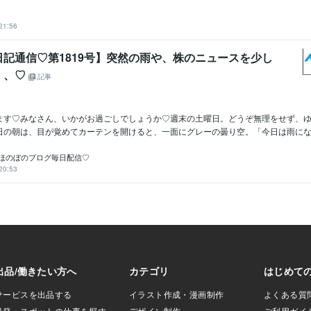
21:56
記通信♡第1819号】突然の雨や、株のニュースを少し
、、♡
記事
ます♡みなさん、いかがお過ごしでしょうか♡週末の土曜日。どうぞ無理をせず、
日の朝は、目が覚めてカーテンを開けると、一面にグレーの曇り空。「今日は雨になる
♡ほのぼのブログ毎日配信♡
20:53