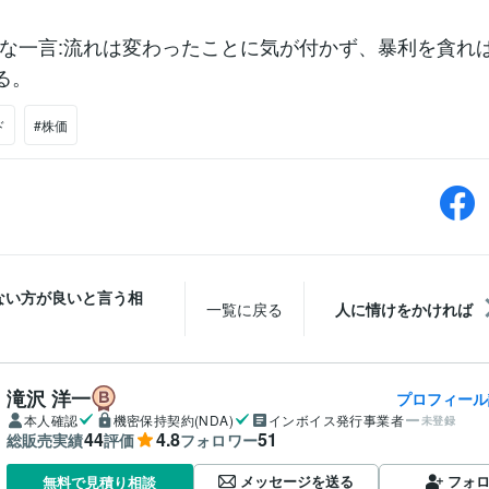
な一言:流れは変わったことに気が付かず、暴利を貪れ
る。
ド
#株価
ない方が良いと言う相
一覧に戻る
人に情けをかければ
滝沢 洋一
プロフィール
本人確認
機密保持契約(NDA)
インボイス発行事業者
未登録
44
4.8
51
総販売実績
評価
フォロワー
メッセージを送る
フォ
無料で見積り相談