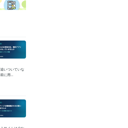
は追いついていな
に用...
いうサイトは少な