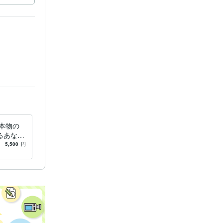
本物の
るあなた
5,500
円