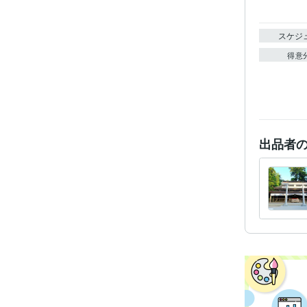
スケジ
得意
出品者