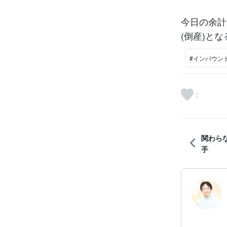
今日の余計
(倒産)とな
#インバウン
2
関わら
手