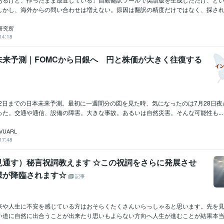
しかし、海外からの問い合わせは増えない。原因は翻訳の精度だけではなく、探され方
H研究所
14:18
未来予測｜FOMCから日銀へ 円と株価が大きく往復する
月2日までの日本未来予測。最初に一週間分の図を見た時、気になったのは7月28日夜
った。交通や通信、設備の障害。大きな事故。あるいは自然災害。そんな可能性も...
AVUARL
17:48
見通す）秘言祝詞教えます ☆この祝詞をさらに発展させ
様が降臨されます☆
記事
来や人生に不安を感じている方はおそらくたくさんいらっしゃると思います。先を
い道に自然に出合うことが出来たり思いもよらない方向へ人生が進むことが結果本当に