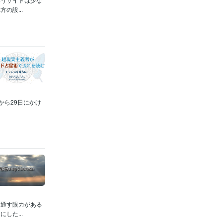
の設...
から29日にかけ
見通す眼力がある
した...