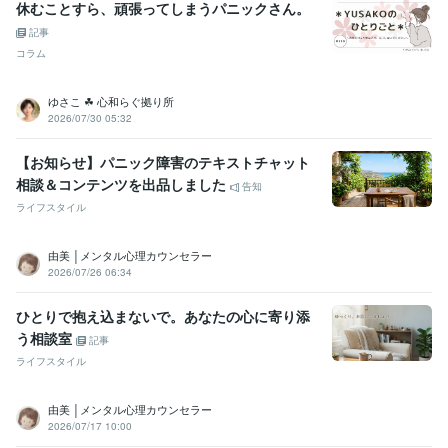
休むことすら、頑張ってしまうパニックさん。
記事
コラム
ゆさこ ☘ 心和らぐ拠り所
2026/07/30 05:32
【お知らせ】パニック障害のテキストチャット
相談＆コンテンツを出品しました
告知
ライフスタイル
由美 │メンタル心理カウンセラー
2026/07/26 06:34
ひとりで抱え込まないで。あなたの心に寄り添
う相談室
記事
ライフスタイル
由美 │メンタル心理カウンセラー
2026/07/17 10:00