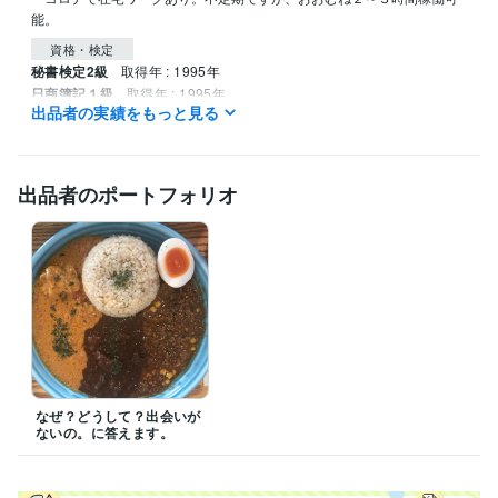
能。
資格・検定
秘書検定2級
取得年 : 1995年
日商簿記１級
取得年 : 1995年
出品者の実績をもっと見る
ファイナンシャルプランナーAFP
取得年 : 2004年
トータルライフコンサルタント
取得年 : 2019年
投資診断士
取得年 : 2019年
出品者のポートフォリオ
得意分野
悩み相談・カウンセリング
カンセリング
仕事・恋愛・人間関係
なぜ？どうして？出会いが
ないの。に答えます。