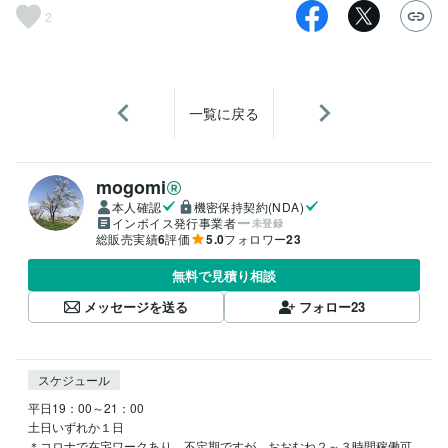
2
一覧に戻る
mogomi
本人確認
機密保持契約(NDA)
インボイス発行事業者
未登録
総販売実績
6
評価
5.0
フォロワー
23
無料で見積り相談
メッセージを送る
フォロー
23
スケジュール
平日19：00～21：00

土日いずれか１日

＊コロナで在宅ワークあり。不定期ですが、おおむね２～３時間稼働可