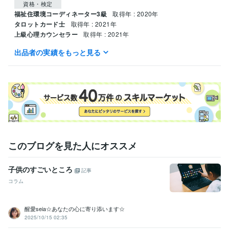
資格・検定
福祉住環境コーディネーター3級
取得年 : 2020年
タロットカード士
取得年 : 2021年
上級心理カウンセラー
取得年 : 2021年
出品者の実績をもっと見る
得意分野
悩み相談・カウンセリング
人の話を聞くことが好きです。
福祉業界
学歴
関東リハビリテーション専門学校
2023年3月 ~ 現在
このブログを見た人にオススメ
子供のすごいところ
記事
コラム
醒愛seia☆あなたの心に寄り添います☆
2025/10/15 02:35