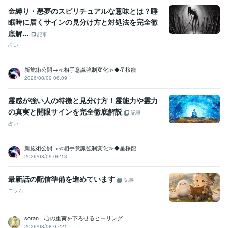
金縛り・悪夢のスピリチュアルな意味とは？睡
眠時に届くサインの見分け方と対処法を完全徹
底解...
記事
占い
新施術公開→≪相手意識強制変化≫◆星桜龍
2026/08/09 06:09
霊感が強い人の特徴と見分け方！霊能力や霊力
の真実と開眼サインを完全徹底解説
記事
占い
新施術公開→≪相手意識強制変化≫◆星桜龍
2026/08/09 06:13
最新話の配信準備を進めています
記事
コラム
soran 心の重荷を下ろせるヒーリング
2026/08/08 07:21