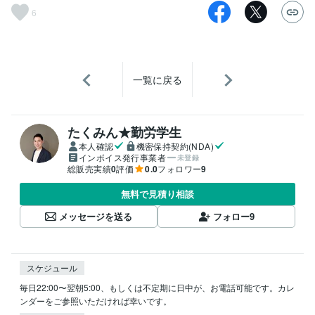
6
一覧に戻る
たくみん★勤労学生
本人確認
機密保持契約(NDA)
インボイス発行事業者
未登録
総販売実績
0
評価
0.0
フォロワー
9
無料で見積り相談
メッセージを送る
フォロー
9
スケジュール
毎日22:00〜翌朝5:00、もしくは不定期に日中が、お電話可能です。カレ
ンダーをご参照いただければ幸いです。