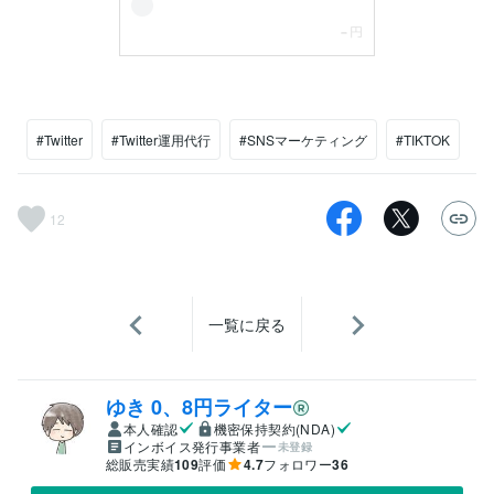
#Twitter
#Twitter運用代行
#SNSマーケティング
#TIKTOK
12
一覧に戻る
ゆき 0、8円ライター
本人確認
機密保持契約(NDA)
インボイス発行事業者
未登録
総販売実績
109
評価
4.7
フォロワー
36