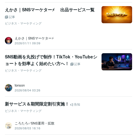
えかさ｜SNSマーケター⚡ 出品サービス一覧
記事
ビジネス・マーケティング
えかさ｜SNSマーケター⚡
2026/01/11 09:09
SNS動画を丸投げで制作！TikTok・YouTubeシ
ョートを効率よく始めたい方へ！
記事
ビジネス・マーケティング
tonson
2026/08/04 03:26
新サービス＆期間限定割引実施！
告知
ビジネス・マーケティング
ころたろ✅SNS運用・拡散
2026/08/03 16:16