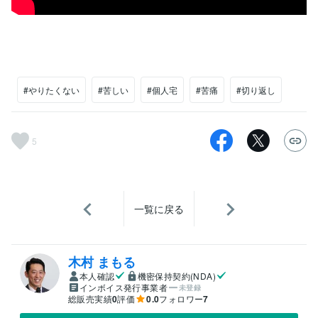
#やりたくない
#苦しい
#個人宅
#苦痛
#切り返し
5
一覧に戻る
木村 まもる
本人確認
機密保持契約(NDA)
インボイス発行事業者
未登録
総販売実績
0
評価
0.0
フォロワー
7