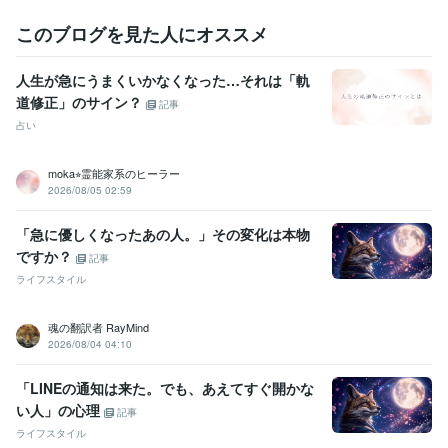
このブログを見た人にオススメ
人生が急にうまくいかなくなった…それは「軌
道修正」のサイン？
記事
占い
moka⭐︎霊能家系のヒーラー
2026/08/05 02:59
「急に優しくなったあの人。」その変化は本物
ですか？
記事
ライフスタイル
魂の翻訳者 RayMind
2026/08/04 04:10
「LINEの通知は来た。でも、あえてすぐ開かな
い人」の心理
記事
ライフスタイル