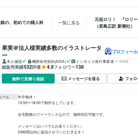
元祖ロリ！ 『ロリー
と娘の、初めての婦人科
一覧に戻る
（若島正訳 新潮社）
果実＠法人様実績多数のイラストレータ
プロフィール
ー
本人確認
機密保持契約(NDA)
インボイス発行事業者
未登録
532
4.9
138
総販売実績
評価
フォロワー
メッセージを送る
フォロ
無料で見積り相談
ュール
年中無休！

10:00〜18:00で制作をしています。

在宅勤務のフリーランスなので、随時対応可能です。

メッセージはいつでもお送りください。

24時間以内に返信させていただきます！
