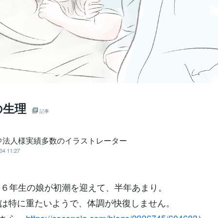
の生理
記事
＠法人様実績多数のイラストレーター
04 11:27
学６年生の娘が初潮を迎えて、半年あまり。
は特に重たいようで、体調が快復しません。