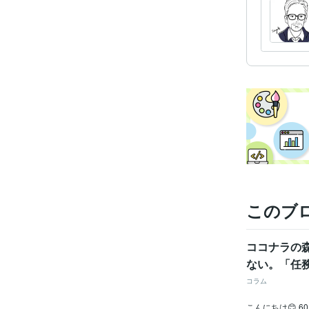
このブ
ココナラの森
ない。「任
コラム
こんにちは😊 