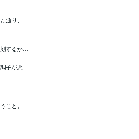
いた通り、
遅刻するか…
も調子が悪
いうこと。