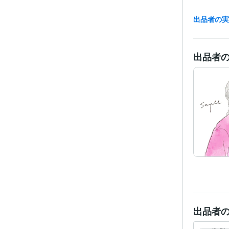
出品者の
経験
出品者
受賞
ビジネス・
ティブ
得意
学
出品者