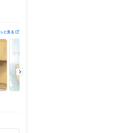
年
っと見る
12回絵本出
ouTube漫画
オカメインコとマメルリ
ハ