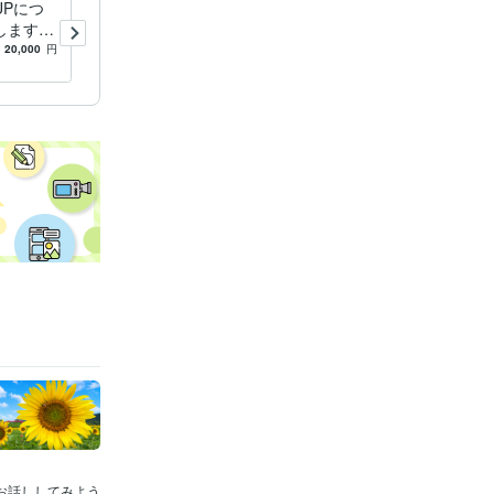
UPにつ
商用利用可！ おしゃれな線
ます L
画でアイコンを描きます 個
報などの
性あふれるイラストでSNS・
20,000
円
5.0
(98)
8,000
円
ココナラ・ブログの集客力U
P！
でお話ししてみよう