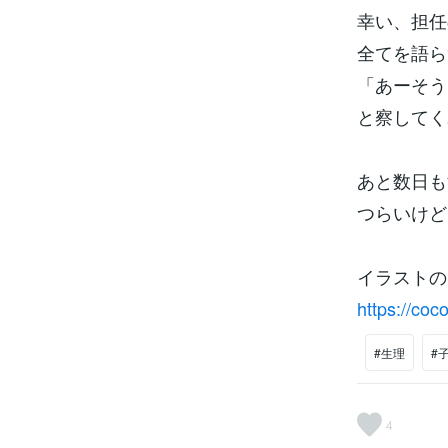
幸い、担任
全てを語ら
「あーそう
と察してく
あと数日も
つらいけど
イラストの
https://co
#生理
#
4