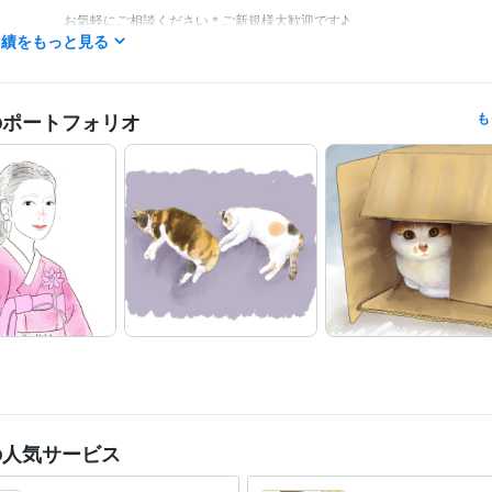
実績をもっと見る
イラストレーター・漫画家 / イラストレーター
経験年数 : 10年
職種
イラストレーター・漫画家 / 漫画家
経験年数 : 10年
イラストレーター・漫画家 / キャラクターデザイナー
経験年数 : 10
のポートフォリオ
も
文芸社えほん大賞特別賞
アルファポリス絵本・児童書大賞奨励賞
第
歴
版賞
Excel:20年
Word:20年
CLIP STUDIO PAINT:4年
クリエイ
ツール
イラスト作成・漫画制作
似顔絵、広告漫画、キャラクター作成
分野
イラスト
アイコン
似顔絵
キャラクター
広告漫画
絵本
線画
Y
挿画
挿絵
東京藝術大学
2002年3月 ~ 2005年2月
歴
の人気サービス