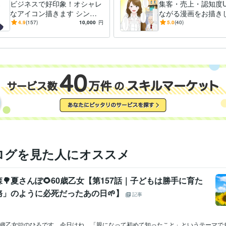
ビジネスで好印象！オシャレ
集客・売上・認知度
なアイコン描きます シンプ
ながる漫画をお描きし
ルでスタイリッシュ★好感度
P・Web・求人・広
4.9
(157)
10,000
円
5.0
(40)
アップ！SNSやお仕事にも
広告・PRをサポート
ログを見た人にオススメ
🌳夏さんぽ🌻60歳乙女【第157話｜子どもは勝手に育た
務」のように必死だったあの日🌱】
記事
60歳乙女🩷のひろです。今日はね、「親になって初めて知ったこと」というテーマ