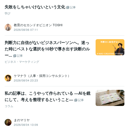
失敗をしちゃいけないという文化
記事
学び
教育のセカンドオピニオン TOSHI
2026/08/06 07:11
判断力に自信がないビジネスパーソンへ。迷っ
た時にベストな選択を10秒で導き出す決断のル
ー...
記事
ビジネス・マーケティング
ケマナラ（人事・採用コンサルタント）
2026/08/04 23:23
私の記事は、こうやって作られている ―AIを鏡
にして、考えを整理するということ―
記事
コラム
まのマリヤ
2026/08/04 13:09