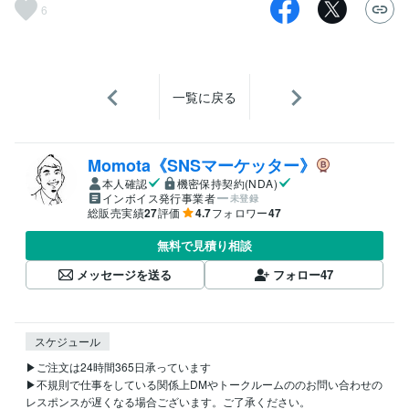
6
一覧に戻る
Momota《SNSマーケッター》
本人確認
機密保持契約(NDA)
インボイス発行事業者
未登録
総販売実績
27
評価
4.7
フォロワー
47
無料で見積り相談
メッセージを送る
フォロー
47
スケジュール
▶ご注文は24時間365日承っています

▶不規則で仕事をしている関係上DMやトークルームののお問い合わせの
レスポンスが遅くなる場合ございます。ご了承ください。
