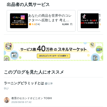
出品者の人気サービス
あなたの商品を世界中のコレ
Ti
クターへ拡散します 考える
産す
必要なし やるのはこれだ
必要
5.0
(14)
6,000
円
5.0
け！ 卑怯で最強な集客方法
直に
このブログを見た人にオススメ
ラーニングピラミッドとは
記事
学び
教育のセカンドオピニオン TOSHI
2026/08/06 07:42