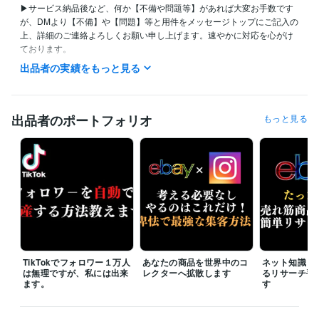
▶サービス納品後など、何か【不備や問題等】があれば大変お手数です
が、DMより【不備】や【問題】等と用件をメッセージトップにご記入の
上、詳細のご連絡よろしくお願い申し上げます。速やかに対応を心がけ
ております。

▶混雑状況などによってはご連絡が遅くなる場合があります。

出品者の実績をもっと見る
予めご了承とご理解の方よろしくお願い申し上げます。

出品者のポートフォリオ
もっと見る
資格・検定
ファイナンシャル・プランナー（AFP）
取得年 : 2010年
得意分野
資産運用・副業の相談
ebay輸出 / 転売 / 物販
ビジネス 物販 転売
生成AI活用・開発・制作
Gemini ChatGPT
TikTokでフォロワー１万人
あなたの商品を世界中のコ
ネット知識０
は無理ですが、私には出来
レクターへ拡散します
るリサーチ手
ます。
す