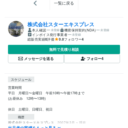
一覧に戻る
株式会社スターエキスプレス
本人確認
機密保持契約(NDA)
未登録
未登録
インボイス発行事業者
未登録
総販売実績
0
評価
0.0
フォロワー
4
無料で見積り相談
メッセージを送る
フォロー
4
スケジュール
営業時間

平日　月曜日〜金曜日　午前10時〜午後17時まで

(お昼休み　12時〜13時)

休日　土曜日、日曜日、祝日
職歴
株式会社スターエキスプレス
2007年3月 ~ 現在
出品者の実績をもっと見る