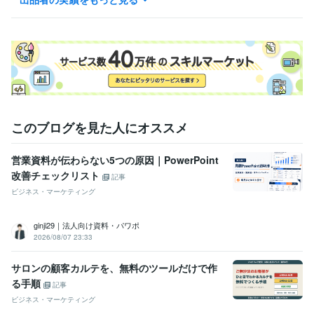
得意分野
ビジネス代行・事務代行
輸出入貿易実務アドバイス、貿易リスク低
減
貿易アドバイス
語学力
英語
ネイティブレベル
このブログを見た人にオススメ
営業資料が伝わらない5つの原因｜PowerPoint
改善チェックリスト
記事
ビジネス・マーケティング
ginji29｜法人向け資料・パワポ
2026/08/07 23:33
サロンの顧客カルテを、無料のツールだけで作
る手順
記事
ビジネス・マーケティング