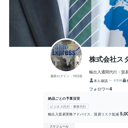
株式会社ス
輸出入通関代行・貿
最終ログイン：
15日前
本人確認
未登録
4
フォロワー
納品ごとの予算目安
ビジネス代行・事務代行
5,
輸出入貿易実務アドバイス、貿易リスク低減
スケジュール