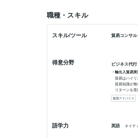
職種・スキル
スキル/ツール
貿易コンサル
得意分野
ビジネス代行
・輸出入貿易実
貿易はハイリ
貿易知識が無
リターンを受
貿易アドバイス
語学力
英語
ネイテ