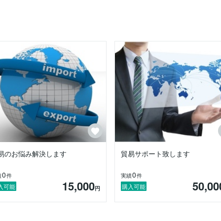
貿易ビジネスのトラブルに巻き込まれている方

ている方

伝いをさせていただけたらと思っています。

易のお悩み解決します
貿易サポート致します
0
0
績
件
実績
件
15,000
50,00
入可能
購入可能
円