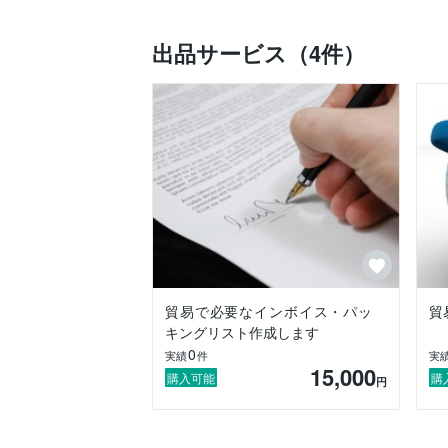
■ 現在、貿易ビジネスをされている方で
■ その他　上記以外で貿易ビジネスをされ
出品サービス（4件）
皆さんの貿易ビジネスを円滑に出来るお手
どうぞお気軽に御連絡ください。

#輸出入通関代行サービス

#輸出入貿易相談サポート

#輸出入通関相談サポート

#輸出入貿易コンサルティング

#Export

#import

#containersales

#madeinjapan

#fineproduct

貿易で必要なインボイス・パッ
貿
＃株式会社スターエキスプレス

キングリスト作成します
＃starexpress
0
実績
件
実
15,000
購入可能
購
円