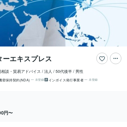
ターエキスプレス
易相談・貿易アドバイス
法人
50代後半
男性
機密保持契約(NDA)
インボイス発行事業者
未登録
未登録
000円〜