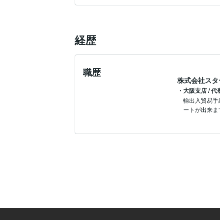
経歴
職歴
株式会社スタ
・大阪支店 / 
輸出入貿易手
ートが出来ま