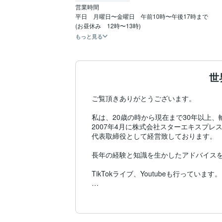
営業時間

平日　月曜日〜金曜日　午前10時〜午後17時まで

(お昼休み　12時〜13時)
もっと見る
世
ご覧頂きありがとうございます。

私は、20歳の時から現在まで30年以上、
2007年4月に株式会社スターエキスプレ
代表取締役として経営致しております。

長年の経験と知識を生かしたアドバイスを
TikTokライブ、Youtubeも行っています。

●こんな方に役立つアドバイスを行っていま
■ これから貿易ビジネスを始める初心者の
■ 貿易ビジネスをご検討中の方
