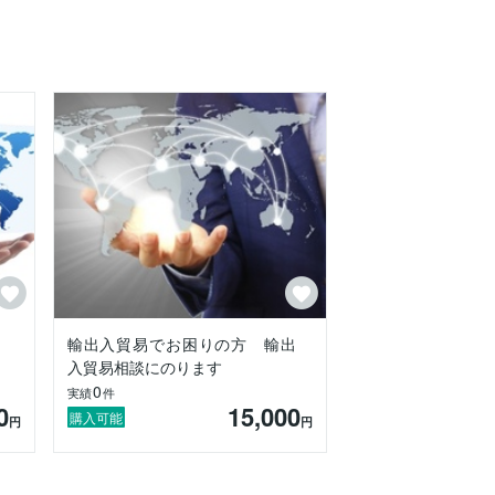
輸出入貿易でお困りの方 輸出
入貿易相談にのります
0
実績
件
0
15,000
購入可能
円
円