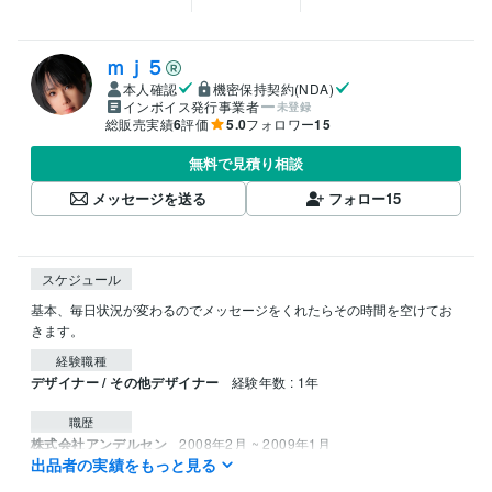
ｍｊ５
本人確認
機密保持契約(NDA)
インボイス発行事業者
未登録
総販売実績
6
評価
5.0
フォロワー
15
無料で見積り相談
メッセージを送る
フォロー
15
スケジュール
基本、毎日状況が変わるのでメッセージをくれたらその時間を空けてお
きます。
経験職種
デザイナー / その他デザイナー
経験年数 : 1年
職歴
株式会社アンデルセン
2008年2月 ~ 2009年1月
出品者の実績をもっと見る
ラウンジ、ホーク
1998年5月 ~ 1998年12月
その他、色々の業種
1999年12月 ~ 2022年3月