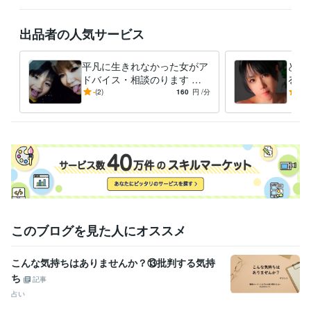
秘密
2024年11月 ~ 2025年11月
出品者の人気サービス
資格・検定
食品衛生責任者
取得年 : 2023年
平凡に生きれなかった女がア
どん
得意分野
ドバイス・相談のります ど
ると
イラスト作成・漫画制作
好きなマンガやアニメの完コピ出来る程
ん底に落とされては何とか助
え普
-
(2)
160
円
/分
5.0
度。
けられてきた人生
アド
悩み相談・カウンセリング
愚痴・DV・精神・子育て・裏・夜・風俗
家庭・子育て・性など
このブログを見た人にオススメ
こんな気持ちはありませんか？⑬批判する気持
ち
記事
占い