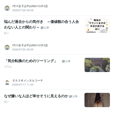
ﾏｳﾝﾄ女子占FUJIﾀﾛｯﾄｺｺﾅﾗ店
2026/07/26 09:06
悩んだ過去からの気付き ～価値観の合う人合
わない人との関わり～
記事
占い
ﾏｳﾝﾄ女子占FUJIﾀﾛｯﾄｺｺﾅﾗ店
2026/07/20 09:55
「気分転換のためのツーリング」
記事
コラム
タカ３＠メンタルコーチ
2026/07/17 11:25
なぜ嫌いな人ほど幸せそうに見えるのか
記事
占い