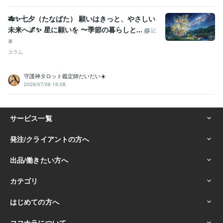
🎋✨七夕（たなばた） 願いはきっと、やさしい
未来へ🌌✨ 星に願いを 〜季節の暮らしと...
記
事
コラム
守護神タロット鑑定師だいだい☀️
2026/07/06 16:08