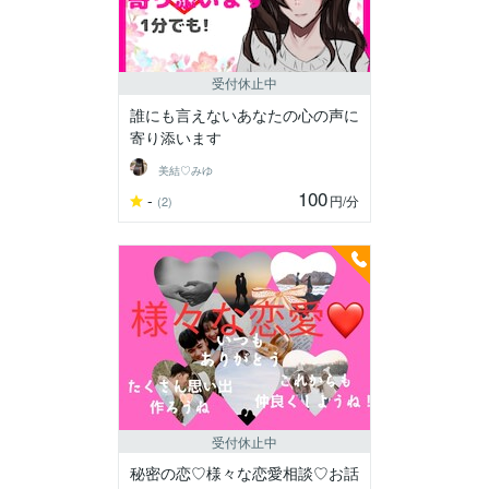
受付休止中
誰にも言えないあなたの心の声に
寄り添います
美結♡みゆ
100
-
円
/分
(2)
受付休止中
秘密の恋♡様々な恋愛相談♡お話