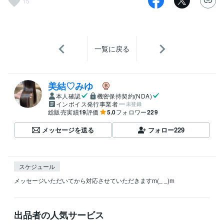
15
一覧に戻る
美結♡みゆ
本人確認
機密保持契約(NDA)
インボイス発行事業者
未登録
総販売実績
19
評価
5.0
フォロワー
229
メッセージを送る
フォロー
229
スケジュール
出品者の人気サービス