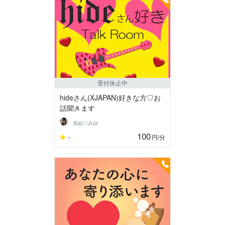
受付休止中
hideさん(XJAPAN)好きな方♡お
話聞きます
美結♡みゆ
100
-
円
/分