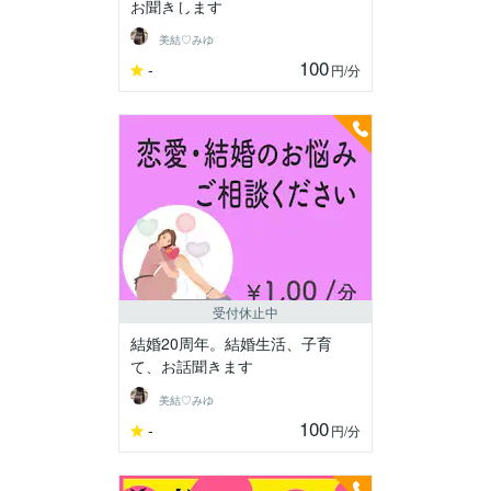
お聞きします
美結♡みゆ
100
-
円
/分
受付休止中
結婚20周年。結婚生活、子育
て、お話聞きます
美結♡みゆ
100
-
円
/分