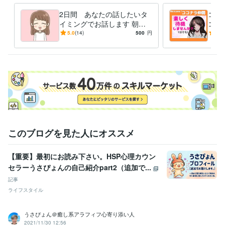
2日間 あなたの話したいタ
ココ
イミングでお話します 朝、
コナ
昼、夜にあなたの話したいタ
7日
5.0
(14)
500
円
5.0
イミングでお話しましょう
ココ
☆
このブログを見た人にオススメ
【重要】最初にお読み下さい。HSP心理カウン
セラーうさぴょんの自己紹介part2（追加で...
記事
ライフスタイル
うさぴょん＠癒し系アラフィフ心寄り添い人
2021/11/30 12:56