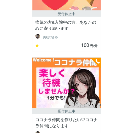
受付休止中
病気の方&入院中の方、あなたの
心に寄り添います
美結♡みゆ
100
-
円
/分
受付休止中
ココナラ仲間を作りたい♡ココナ
ラ仲間になります