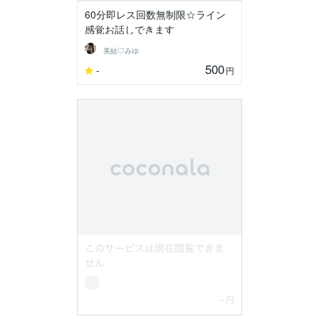
60分即レス回数無制限☆ライン
感覚お話しできます
美結♡みゆ
500
-
円