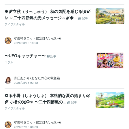
🍁🌾立秋（りっしゅう） 秋の気配を感じる頃🍃
✨ ～二十四節氣の光メッセージ～🌿...
記事
ライフスタイル
守護神タロット鑑定師だいだい☀️
2026/08/06 18:28
〜UFOキャッチャー〜
記事
コラム
月丘あかり⭐︎あなたの心の救急箱
2026/08/05 03:12
🌻☀️小暑（しょうしょ） 本格的な夏の始まり🌿
🌾 小暑の光🌻✨️ 〜二十四節氣の...
記事
ライフスタイル
守護神タロット鑑定師だいだい☀️
2026/07/05 08:03