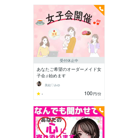
受付休止中
あなたご希望のオーダーメイド女
子会♫始めます
美結♡みゆ
100
-
円
/分