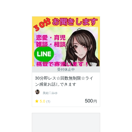
受付休止中
30分即レス☆回数無制限☆ライ
ン感覚お話しできます
美結♡みゆ
500
5.0
円
(1)