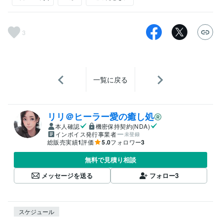
3
一覧に戻る
リリ＠ヒーラー愛の癒し処
本人確認
機密保持契約(NDA)
インボイス発行事業者
未登録
総販売実績
1
評価
5.0
フォロワー
3
無料で見積り相談
メッセージを送る
フォロー
3
スケジュール