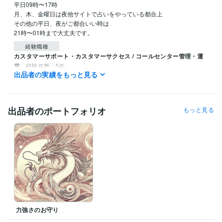
平日09時〜17時

月、木、金曜日は夜他サイトで占いをやっている都合上　

その他の平日、夜がご都合いい時は

21時〜01時まで大丈夫です。
経験職種
カスタマーサポート・カスタマーサクセス / コールセンター管理・運
営
経験年数 : 5年
出品者の実績をもっと見る
事務・ビジネスサポート / 文字起こし・データ入力
経験年数 : 3年
ライフスタイル・その他 / 占い師
経験年数 : 12年
ライフスタイル・その他 / マッサージ師・セラピスト
経験年数 : 12
年
出品者のポートフォリオ
もっと見る
ライフスタイル・その他 / 家事代行
経験年数 : 5年
受賞歴
ココナラ初出品
ココナラ初販売
ココナラブログ開始
得意分野
占い
霊視、タロット
占い、心理相談
力強さのお守り