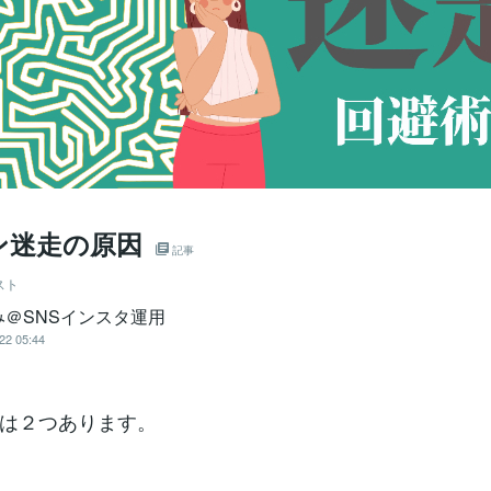
ン迷走の原因
記事
スト
み＠SNSインスタ運用
22 05:44
は２つあります。