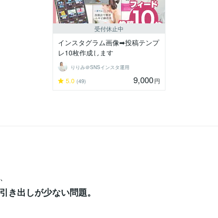
受付休止中
インスタグラム画像➡︎投稿テンプ
レ10枚作成します
りりみ＠SNSインスタ運用
9,000
5.0
円
(49)
、
引き出しが少ない問題。