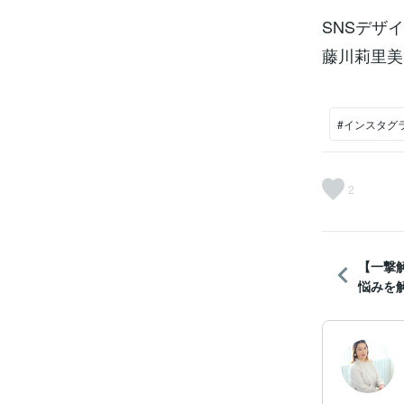
SNSデザ
藤川莉里美
#インスタグ
2
【一撃
悩みを