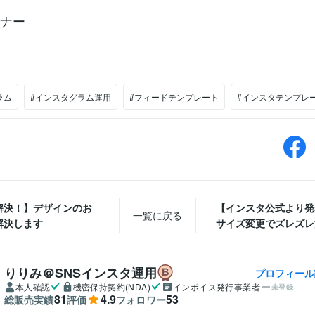
イナー
ラム
#インスタグラム運用
#フィードテンプレート
#インスタテンプレ
解決！】デザインのお
【インスタ公式より発
一覧に戻る
解決します
サイズ変更でズレズレ注
りりみ＠SNSインスタ運用
プロフィール
本人確認
機密保持契約(NDA)
インボイス発行事業者
未登録
81
4.9
53
総販売実績
評価
フォロワー