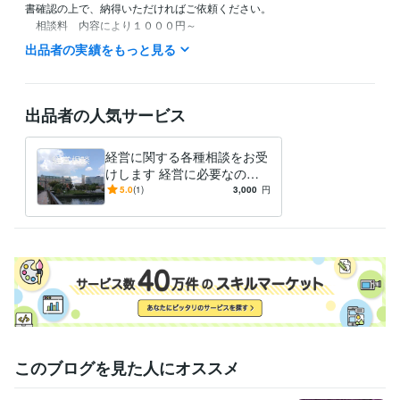
書確認の上で、納得いただければご依頼ください。

　相談料　内容により１０００円～

　書面作成料　内容により３０００円～
出品者の実績をもっと見る
得意分野
ビジネス代行・事務代行
事業計画書・書類作成　経営計画の立案
経
営相談
出品者の人気サービス
経営コンサルティング
経営に関する各種相談をお受
けします 経営に必要なの
は、大事に至らない予防的対
5.0
(1)
3,000
円
策（相談）です。
このブログを見た人にオススメ