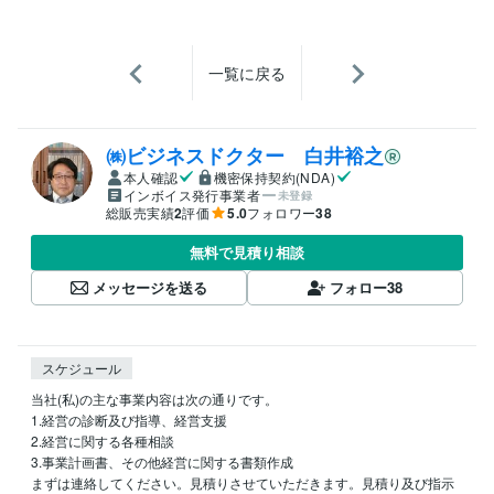
一覧に戻る
㈱ビジネスドクター 白井裕之
本人確認
機密保持契約(NDA)
インボイス発行事業者
未登録
総販売実績
2
評価
5.0
フォロワー
38
無料で見積り相談
メッセージを送る
フォロー
38
スケジュール
当社(私)の主な事業内容は次の通りです。

1.経営の診断及び指導、経営支援

2.経営に関する各種相談

3.事業計画書、その他経営に関する書類作成

まずは連絡してください。見積りさせていただきます。見積り及び指示