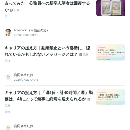
占ってみた 公務員への新卒志望者は回復する
か
記事
占い
hrperficio（南仙台の父）
2026/08/02 00:40
キャリアの捉え方｜副業禁止という姿勢に、隠
れているかもしれないメッセージとは？
記事
学び
合同会社たお
2026/07/22 04:45
キャリアの捉え方｜「週5日・計40時間／週」勤
務は、AIによって無事に終焉を迎えられるか
記事
学び
合同会社たお