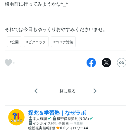
梅雨前に行ってみようかな^_^
それでは今日もゆっくりおやすみくださいませ。
#公園
#ピクニック
#コロナ対策
2
一覧に戻る
探究＆学習塾｜なぜラボ
本人確認
機密保持契約(NDA)
インボイス発行事業者
未登録
総販売実績
0
評価
0.0
フォロワー
44