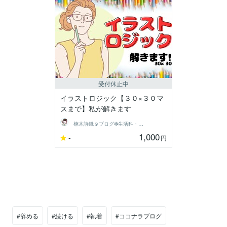
受付休止中
イラストロジック【３０×３０マ
スまで】私が解きます
楠木詩織☺︎ブログ❇︎生活科・家庭研究部
1,000
-
円
#辞める
#続ける
#執着
#ココナラブログ