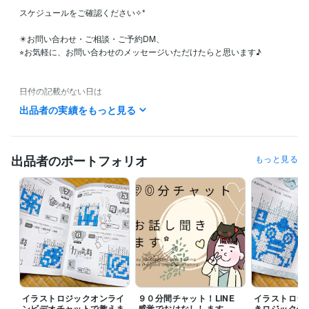
スケジュールをご確認ください✧*

✴️お問い合わせ・ご相談・ご予約DM、

⭐︎お気軽に、お問い合わせのメッセージいただけたらと思います♪

日付の記載がない日は

時間やサービスにより可能時間帯があるため

出品者の実績をもっと見る
お気軽にDMよりお問い合わせください(｡･ω･｡)ﾉ

<✳︎お問い合わせ✳︎>

◉ ディズニーリゾート旅行プラン身動きタイパ！ヒアリングしタイムス
出品者のポートフォリオ
もっと見る
ケジュール作成♬

◉60分間「自分の頭の中の棚卸し」雑談一緒にします♪

◉イラストロジック代わりに解きます！

◉自己対話交換日記サービス☺︎

<休止中>

◉ロジックのビデオチャットサービス/　随時予約枠更新予定です♬その
まま予約よりも、一度お問い合わせいただいた後予約のほうが安心かと
おもいますので、予約可能時間ご確認いただいてDMくださいませ✨

イラストロジックオンライ
９０分間チャット！LINE
イラストロジ
❥時間:サービス内容により対応時間に変動あり

ンビデオチャットで教えま
感覚でおはなしします
きロジック代