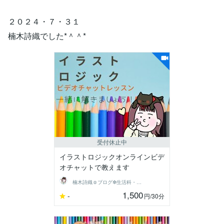
２０２４・７・３１
楠木詩織でした*＾＾*
受付休止中
イラストロジックオンラインビデ
オチャットで教えます
楠木詩織☺︎ブログ❇︎生活科・家庭研究部
1,500
-
円
/30分