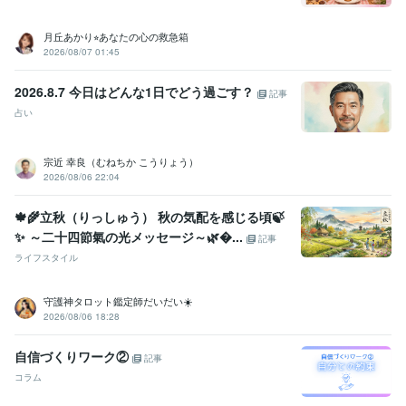
その他ツール
月丘あかり⭐︎あなたの心の救急箱
フリマアプリ不用品での出品購入取引件数400件前後:10年
2026/08/07 01:45
得意分野
悩み相談・カウンセリング
HSPの一人暮らしQOLを一緒に考える☺
2026.8.7 今日はどんな1日でどう過ごす？
記事
チャット
自分の心と向き合う交換日記サポート
占い
肯定日記
内観
自分 認める
自己肯定感
自己対話
自分軸
hsp
自分 大切にする
自分の声を聴く
自分 向き合う
住まい・美容・生活相談
ディズニーランド・シー　アドバイス
ディ
宗近 幸良（むねちか こうりょう）
ズニーをどんな目線で楽しみ・計画する
イラストロジックを教える
2026/08/06 22:04
ディズニー 旅行
イラストロジック
お絵かきロジック
ディズニー プラン
ディズニー
🍁🌾立秋（りっしゅう） 秋の気配を感じる頃🍃
✨ ～二十四節氣の光メッセージ～🌿...
記事
ライフスタイル
守護神タロット鑑定師だいだい☀️
2026/08/06 18:28
自信づくりワーク②
記事
コラム