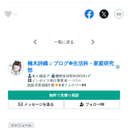
10
一覧に戻る
楠木詩織☺︎ブログ❇︎生活科・家庭研究
部
本人確認
機密保持契約(NDA)
インボイス発行事業者
未登録
総販売実績
3
評価
5.0
フォロワー
99
無料で見積り相談
メッセージを送る
フォロー
99
スケジュール