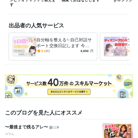
❥臨時休業する事があります。

す
❥受付休止している事があります。

❥時間外でも

出品者の人気サービス
 ご依頼＆DMは受け付けています。

(「稼働状況」は常に「内容によります」にしております)

自分軸を整える✨自己対話サ
ディ
ご予約で承っております！

ポート交換日記します 今も
ラン
DMのメッセージへサービス購入前段階でもどうぞお気軽にご相談くださ
継続している経験者が方法を
タイ
5.0
(1)
4,000
円
5.0
い。購入未定でもDM受け付けています＾＾

お伝えするから感覚が掴みや
スケ
すい
ココナラブログも書いてます♫共によろしくお願いします♪
経験職種
クリエイター / 写真家・カメラマン
経験年数 : 1年
ライフスタイル・その他 / アドバイザー
経験年数 : 4年
ライフスタイル・その他 / その他
経験年数 : 4年
受賞歴
ココナラブログ　随時更新
ココナラコンテンツマーケットブログ(主
このブログを見た人にオススメ
に日記・体験談)執筆中
〜最後まで残るアレ〜
記事
ビジネス・クリエイティブツール
Lightroom:1年
Canva:1年
コラム