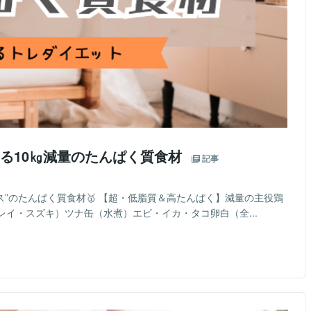
る10㎏減量のたんぱく質食材
記事
クラス”のたんぱく質食材🥇 【超・低脂質＆高たんぱく】減量の主役鶏
イ・スズキ）ツナ缶（水煮）エビ・イカ・タコ卵白（全...