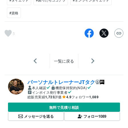
#資格
5
一覧に戻る
パーソナルトレーナーJTタク
本人確認
機密保持契約(NDA)
インボイス発行事業者
総販売実績
1,723
評価
4.9
フォロワー
1,089
無料で見積り相談
メッセージを送る
フォロー
1089