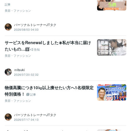
記事
会 出場
マッスルゲートさいたまメンズフィジーク大会 出場
SAMUR
美容・ファッション
AI2026出場
資格・検定
パーソナルトレーナーJTタク
柔道整復師
取得年 : 2012年
2026/08/03 04:03
ワープロ検定1級
取得年 : 1998年
サービスをRenewalしました☀️私が本当に届け
ビジネス・クリエイティブツール
たいもの…📨
告知
Excel:27年
Word:27年
Canva:0年
ChatGPT:0年
美容・ファッション
得意分野
住まい・美容・生活相談
ダイエット・トレーニング・食事内容改善
ｍitsuki
ダイエット
トレーナーパーソナル
ダイエット食事
管理食事
筋トレ
2026/07/20 02:32
パーソナルトレーナー
ダイエット筋トレ
ダイエットサポート
ボディメイク
トレーニングメニュー
オンラインレッスン・習い事
１ヶ月徹底サポート
物価高騰につき10㎏以上痩せたい方へ1名様限定
ダイエット
ダイエット食事
筋トレ
トレーニング
特別価格！
記事
トレーニングメニュー
メニュー筋トレ
ストレッチ
美容・ファッション
ダイエットメニュー
食事メニュー作成
美容
学歴
パーソナルトレーナーJTタク
さいたま柔整専門学校
2010年3月 ~ 2013年2月
2026/07/17 04:13