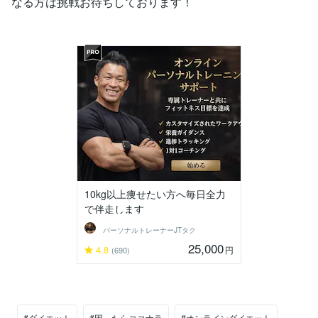
なる方は挑戦お待ちしております！
10kg以上痩せたい方へ毎日全力
で伴走します
パーソナルトレーナーJTタク
25,000
4.8
円
(690)
#ダイエット
#困ったらココナラ
#オンラインダイエット