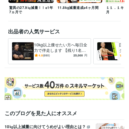
驚異の27.9㎏減量！！※1年
11.8kg減量達成※4ヶ月間
１１．１キロ
平日19〜21時：家族時間のため返信は21時以降

7ヵ月で
月
できる限り迅速に対応いたしますのでご安心ください。
経験職種
出品者の人気サービス
管理 / 経理
経験年数 : 3年
人事 / 中途採用
経験年数 : 3年
10kg以上痩せたい方へ毎日全
国家
ライフスタイル・その他 / 講師・インストラクター
経験年数 : 17年
力で伴走します 【残り1名
ダイ
職歴
様】通常42,000円 →25,000
分で
4.8
(690)
25,000
円
4.9
オンラインパーソナルトレーナー
円（税抜）
2016年7月 ~ 現在
略を
株式会社ＳＯＹＯＫＡＺＥ
2021年3月 ~ 現在
整形外科 柔道整復師
2013年3月 ~ 2021年1月
ゴールドジム プロトレーナー
2010年3月 ~ 2013年2月
スポーツクラブワウディ※INSPAへ変更 店舗責任者
2003年3月 ~ 20
10年2月
陸上自衛隊 特科所属
2001年3月 ~ 2003年2月
受賞歴
埼玉県ボディビル大会 65kg級 優勝
埼玉県パワーリフティング大会 7
このブログを見た人にオススメ
4kg級 優勝
埼玉県オープンメンズフィジーク大会 第3位
関東オープ
ンメンズフィジーク大会 第4位
東日本メンズフィジーク大会 6位
全
10㎏以上減量に向けてうめがよい理由とは？
日本実業団ベンチプレス大会 6位
オールジャパンメンズフィジーク大