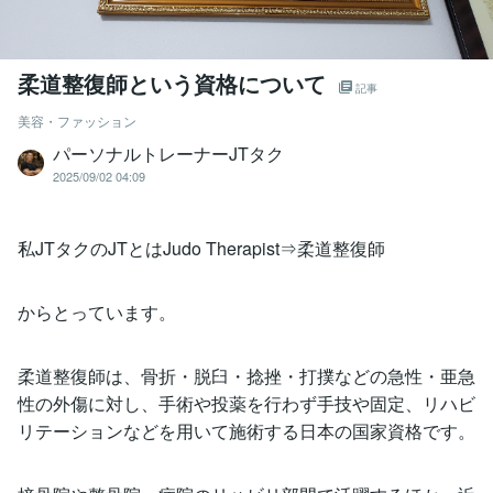
柔道整復師という資格について
記事
美容・ファッション
パーソナルトレーナーJTタク
2025/09/02 04:09
私JTタクのJTとはJudo Therapist⇒柔道整復師
からとっています。
柔道整復師は、骨折・脱臼・捻挫・打撲などの急性・亜急
性の外傷に対し、手術や投薬を行わず手技や固定、リハビ
リテーションなどを用いて施術する日本の国家資格です。