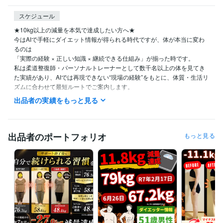
スケジュール
★10kg以上の減量を本気で達成したい方へ★

今はAIで手軽にダイエット情報が得られる時代ですが、体が本当に変わ
るのは

「実際の経験 × 正しい知識 × 継続できる仕組み」が揃った時です。

私は柔道整復師・パーソナルトレーナーとして数千名以上の体を見てき
た実績があり、AIでは再現できない“現場の経験”をもとに、体質・生活リ
ズムに合わせて最短ルートでご案内します。

出品者の実績をもっと見る
この時代のAIで管理を効率化しつつ、停滞期の突破やメンタル面のサポ
ートは人間の経験が必須。

本気で変わりたい方は、ぜひ一度ご相談ください。あなたの人生が変わ
る1ヶ月を全力でサポートします。

出品者のポートフォリオ
もっと見る
★ご購入ご検討の方へお知らせ★

ご購入についてご不明な点やご不安なことがありましたらお気軽にメッ
セージにてご連絡お待ちしております。

★対応スケジュール★

月〜金：早朝＋空いた時間に返信

土日祝：休日ですが、空いた時間に返信
