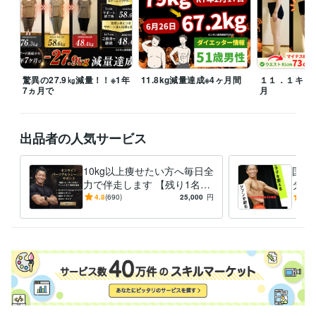
★対応スケジュール★

月〜金：早朝＋空いた時間に返信

土日祝：休日ですが、空いた時間に返信

驚異の27.9㎏減量！！※1年
11.8kg減量達成※4ヶ月間
１１．１キロ
平日19〜21時：家族時間のため返信は21時以降

7ヵ月で
月
できる限り迅速に対応いたしますのでご安心ください。
経験職種
出品者の人気サービス
管理 / 経理
経験年数 : 3年
人事 / 中途採用
経験年数 : 3年
10kg以上痩せたい方へ毎日全
国家
ライフスタイル・その他 / 講師・インストラクター
経験年数 : 17年
力で伴走します 【残り1名
ダイ
職歴
様】通常42,000円 →25,000
分で
4.8
(690)
25,000
円
4.9
オンラインパーソナルトレーナー
円（税抜）
2016年7月 ~ 現在
略を
株式会社ＳＯＹＯＫＡＺＥ
2021年3月 ~ 現在
整形外科 柔道整復師
2013年3月 ~ 2021年1月
ゴールドジム プロトレーナー
2010年3月 ~ 2013年2月
スポーツクラブワウディ※INSPAへ変更 店舗責任者
2003年3月 ~ 20
10年2月
陸上自衛隊 特科所属
2001年3月 ~ 2003年2月