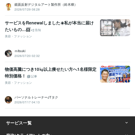
鏡面反射デジタルアート製作所（鈴木穣）
学歴
2026/07/29 08:28
さいたま柔整専門学校
2010年3月 ~ 2013年2月
サービスをRenewalしました☀️私が本当に届け
たいもの…📨
告知
美容・ファッション
ｍitsuki
2026/07/20 02:32
物価高騰につき10㎏以上痩せたい方へ1名様限定
特別価格！
記事
美容・ファッション
パーソナルトレーナーJTタク
2026/07/17 04:13