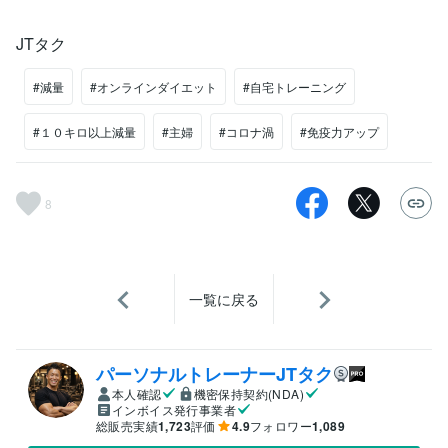
JTタク
#減量
#オンラインダイエット
#自宅トレーニング
#１０キロ以上減量
#主婦
#コロナ渦
#免疫力アップ
8
一覧に戻る
パーソナルトレーナーJTタク
本人確認
機密保持契約(NDA)
インボイス発行事業者
総販売実績
1,723
評価
4.9
フォロワー
1,089