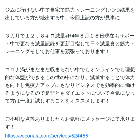
ジムに行けない中で自宅で筋力トレーニングしつつ結果を
出している方が続出する中、今回上記の方が見事に
３カ月で１２．８キロ減量※R4年８月１８日現在もサポー
ト中で更なる減量記録を更新目指して日々減量食と筋力ト
レーニングそしてお仕事を頑張っております！
コロナ渦がまだまだ収まらない中でもオンラインでも理想
的な体型ができるこの世の中になり、減量することで体力
も向上し免疫力アップにもなりビジネスでも効率的に働け
るようになるので是非ともダイエットについて今気になっ
て方は一度お試しすることをオススメします！
ご不明な点等ありましたらお気軽にメッセージにて承りま
す！
https://coconala.com/services/524455