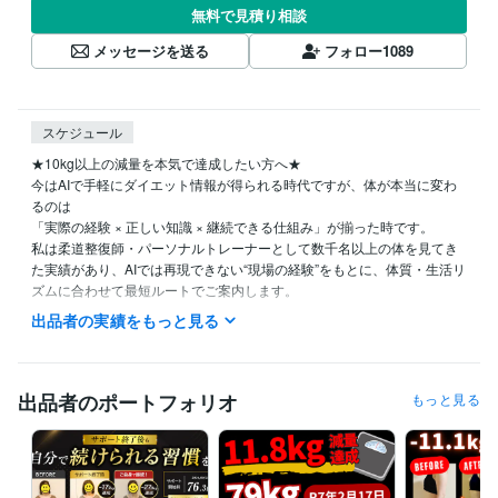
無料で見積り相談
メッセージを送る
フォロー
1089
スケジュール
★10kg以上の減量を本気で達成したい方へ★

今はAIで手軽にダイエット情報が得られる時代ですが、体が本当に変わ
るのは

「実際の経験 × 正しい知識 × 継続できる仕組み」が揃った時です。

私は柔道整復師・パーソナルトレーナーとして数千名以上の体を見てき
た実績があり、AIでは再現できない“現場の経験”をもとに、体質・生活リ
ズムに合わせて最短ルートでご案内します。

出品者の実績をもっと見る
この時代のAIで管理を効率化しつつ、停滞期の突破やメンタル面のサポ
ートは人間の経験が必須。

本気で変わりたい方は、ぜひ一度ご相談ください。あなたの人生が変わ
る1ヶ月を全力でサポートします。

出品者のポートフォリオ
もっと見る
★ご購入ご検討の方へお知らせ★

ご購入についてご不明な点やご不安なことがありましたらお気軽にメッ
セージにてご連絡お待ちしております。
