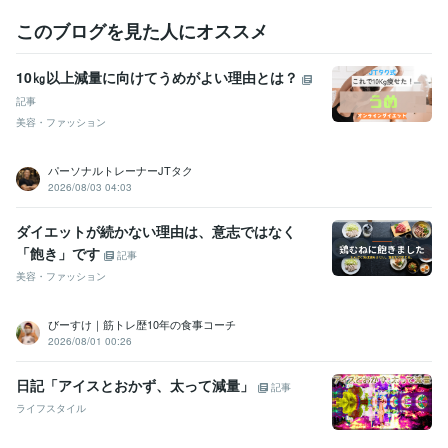
受賞歴
埼玉県ボディビル大会 65kg級 優勝
埼玉県パワーリフティング大会 7
このブログを見た人にオススメ
4kg級 優勝
埼玉県オープンメンズフィジーク大会 第3位
関東オープ
ンメンズフィジーク大会 第4位
東日本メンズフィジーク大会 6位
全
10㎏以上減量に向けてうめがよい理由とは？
日本実業団ベンチプレス大会 6位
オールジャパンメンズフィジーク大
記事
会 出場
マッスルゲートさいたまメンズフィジーク大会 出場
SAMUR
美容・ファッション
AI2026出場
資格・検定
パーソナルトレーナーJTタク
柔道整復師
取得年 : 2012年
2026/08/03 04:03
ワープロ検定1級
取得年 : 1998年
ダイエットが続かない理由は、意志ではなく
ビジネス・クリエイティブツール
「飽き」です
記事
Excel:27年
Word:27年
Canva:0年
ChatGPT:0年
美容・ファッション
得意分野
住まい・美容・生活相談
ダイエット・トレーニング・食事内容改善
びーすけ｜筋トレ歴10年の食事コーチ
ダイエット
トレーナーパーソナル
ダイエット食事
管理食事
筋トレ
2026/08/01 00:26
パーソナルトレーナー
ダイエット筋トレ
ダイエットサポート
ボディメイク
トレーニングメニュー
オンラインレッスン・習い事
１ヶ月徹底サポート
日記「アイスとおかず、太って減量」
記事
ダイエット
ダイエット食事
筋トレ
トレーニング
ライフスタイル
トレーニングメニュー
メニュー筋トレ
ストレッチ
ダイエットメニュー
食事メニュー作成
美容