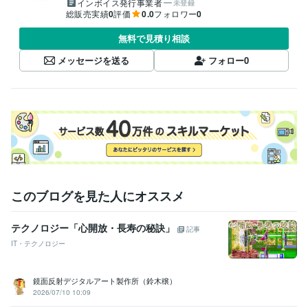
インボイス発行事業者
未登録
総販売実績
0
評価
0.0
フォロワー
0
無料で見積り相談
メッセージを送る
フォロー
0
このブログを見た人にオススメ
テクノロジー「心開放・長寿の秘訣」
記事
IT・テクノロジー
鏡面反射デジタルアート製作所（鈴木穣）
2026/07/10 10:09