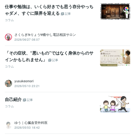
仕事や勉強は、いくら好きでも思う存分やっち
ゃダメ、すぐに限界を迎える
記事
コラム
さくらぎ☕りょう⛎癒やし電話相談サロン
2026/06/27 08:07
「その症状、“悪いもの”ではなく身体からのサ
インかもしれません」
記事
コラム
yusukeomori
2026/05/10 23:21
自己紹介
記事
コラム
ゆう｜心臓血管外科医
2026/05/03 18:42