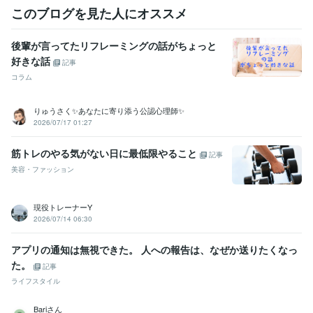
このブログを見た人にオススメ
後輩が言ってたリフレーミングの話がちょっと
好きな話
記事
コラム
りゅうさく✨あなたに寄り添う公認心理師✨
2026/07/17 01:27
筋トレのやる気がない日に最低限やること
記事
美容・ファッション
現役トレーナーY
2026/07/14 06:30
アプリの通知は無視できた。 人への報告は、なぜか送りたくなっ
た。
記事
ライフスタイル
Bariさん