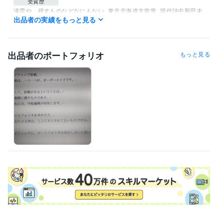
受賞歴
遠雷や、残すものなどなにもない
東北北海道文学賞
現代詩中新田未
出品者の実績をもっと見る
来賞縄文賞（成人の部初回受賞者）
NHKオーディオドラマシナリオ
大賞審査員奨励賞
伊藤園俳句大賞佳作
読売新聞おんなの詩年間賞
白梅～その友情
凌霄花、赫赫と
kindle　　畠山恵美作品集
出品者のポートフォリオ
もっと見る
資格・検定
理容師
取得年 : 1985年
得意分野
ライティング・翻訳
コピーライティング
ブログ代筆
弔辞・祝辞な
どのスピーチ
抗議文
店名などネーミング
ライティング、コピー