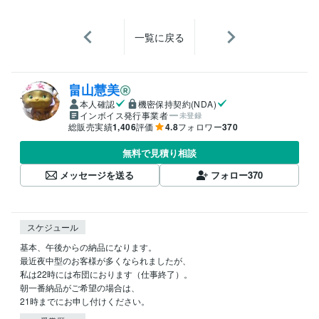
一覧に戻る
畠山慧美
本人確認
機密保持契約(NDA)
インボイス発行事業者
未登録
総販売実績
1,406
評価
4.8
フォロワー
370
無料で見積り相談
メッセージを送る
フォロー
370
スケジュール
基本、午後からの納品になります。

最近夜中型のお客様が多くなられましたが、

私は22時には布団におります（仕事終了）。

朝一番納品がご希望の場合は、

21時までにお申し付けください。