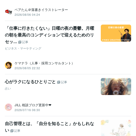
得意分野
占い
西洋占星術(個人鑑定、１年の運勢鑑定等)
ベアたん＠落書きイラストレーター
2026/08/06 04:24
占星術
恋愛
仕事
運勢
今年の運勢
相性
開運
占い
親子
天職
「仕事に行きたくない」日曜の夜の憂鬱。月曜
の朝を最高のコンディションで迎えるためのリ
セッ...
記事
ビジネス・マーケティング
ケマナラ（人事・採用コンサルタント）
2026/08/05 22:32
心がラクになるひとりごと
記事
占い
JILL 相談ブログ更新中❤︎
2026/07/16 06:30
自己管理とは、「自分を知ること」かもしれな
い
記事