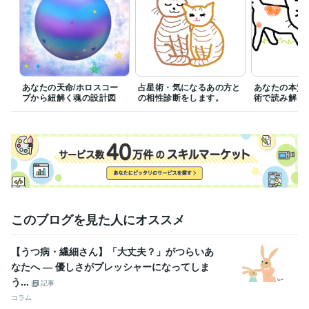
☆当サイトは、占星術鑑定による情報提供がメインです。

人生相談やカウンセリングは出来ません。

ご希望される方は、専門の先生にご相談くださいませ。

☆占断結果をお送りした後でのキャンセル(返金)には応じません。

結果お渡し後の変更は、追加料金の対象になります。

あなたの天命/ホロスコー
占星術・気になるあの方と
あなたの本質
プから紐解く魂の設計図
の相性診断をします。
術で読み解き
★・長文・込み入った内容のご質問

　・新たにホロスコープで鑑定する必要性が生じる場合

　追加料金（目安として¥500〜¥2,000）を請求させて頂きます。

どうぞよろしくお願いします。
経験職種
事務・ビジネスサポート / 事務（一般事務）
経験年数 : 3年
物流・購買 / 商品・在庫管理
経験年数 : 4年
このブログを見た人にオススメ
受賞歴
新潟まんが大賞・審査員特別賞
【うつ病・繊細さん】「大丈夫？」がつらいあ
資格・検定
なたへ ― 優しさがプレッシャーになってしま
カラーセラピスト
取得年 : 2005年
う...
記事
マイクロソフト オフィス スペシャリスト（MOS）
取得年 : 2010年
コラム