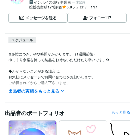
インボイス発行事業者
未登録
総販売実績
171
評価
5.0
フォロワー
117
メッセージを送る
フォロー
117
スケジュール
✿多忙につき、やや時間がかかります。（1週間前後）

ゆっくり余裕を持って納品をお待ちいただけたら幸いです。✿

◆わからないことがある場合は、

お気軽にメッセージでお問い合わせをお願いします。

ご納得されてからご購入下さいませ。

出品者の実績をもっと見る
◆他のことと兼ねて行っておりますので、

若干時間がかかります。

（新規受付：一名様につき約１週間）

お時間に余裕を持ってお申し込みくださいませ。

出品者のポートフォリオ
もっと見る
☆ご連絡を頂いた時間が22:00以降だった場合は

次の日の対応になる事が多いです(平日、休日問わず)。　
