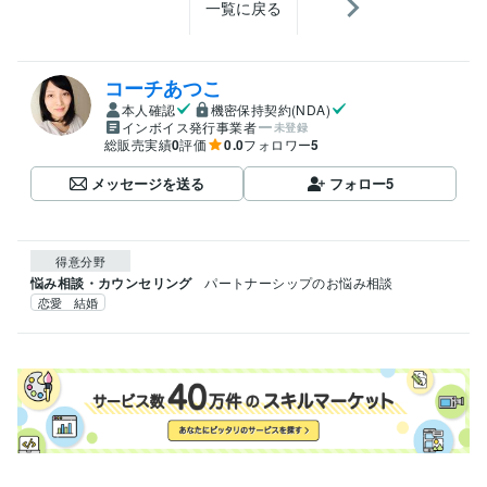
一覧に戻る
コーチあつこ
本人確認
機密保持契約(NDA)
インボイス発行事業者
未登録
総販売実績
0
評価
0.0
フォロワー
5
メッセージを送る
フォロー
5
得意分野
悩み相談・カウンセリング
パートナーシップのお悩み相談
恋愛 結婚