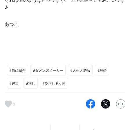
♪
あつこ
#自己紹介
#ダメンズメーカー
#人生大逆転
#離婚
#破局
#別れ
#愛される女性
3