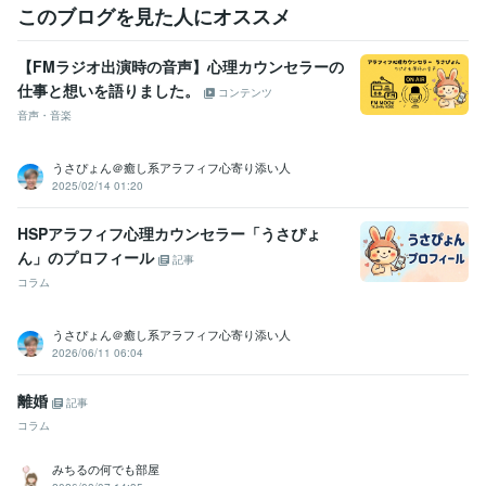
このブログを見た人にオススメ
【FMラジオ出演時の音声】心理カウンセラーの
仕事と想いを語りました。
コンテンツ
音声・音楽
うさぴょん＠癒し系アラフィフ心寄り添い人
2025/02/14 01:20
HSPアラフィフ心理カウンセラー「うさぴょ
ん」のプロフィール
記事
コラム
うさぴょん＠癒し系アラフィフ心寄り添い人
2026/06/11 06:04
離婚
記事
コラム
みちるの何でも部屋