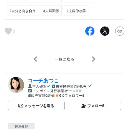
#自分と向き合う
#夫婦関係
#夫婦仲改善
2
一覧に戻る
コーチあつこ
本人確認
機密保持契約(NDA)
インボイス発行事業者
未登録
総販売実績
0
評価
0.0
フォロワー
5
メッセージを送る
フォロー
5
得意分野