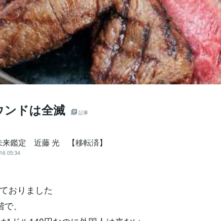
ウンドは全滅
記事
未来鑑定 近藤 光 【移転済】
16 05:34
ておりました
階で、