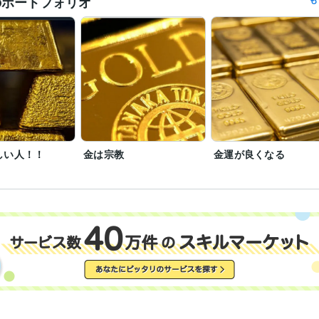
のポートフォリオ
当家のCATV契約は去年の3月末に解約したのでオールドメディアはそち
やって

新聞も雑誌もゴミでしかないので対応しない。　たまに4大新聞がただ
かけてきますが嫌です

芸能人　政治家　スポーツ選手　社長の辞め時はよく当たります

今後のことが知りたければ当社規定にしたがって料金をお支払いくださ
やりません。
経営・マネジメント / 経営者・CEO・COO
経験年数 : 58年
職種
不動産 / アセットマネジメント
経験年数 : 3年
金融専門職 / 金融商品開発
経験年数 : 3年
士業・専門職 / 土地家屋調査士
経験年数 : 3年
しい人！！
金は宗教
金運が良くなる
ライフスタイル・その他 / 占い師
経験年数 : 41年
近藤貿易株式会社
1966年3月 ~ 現在
歴
豊多ホーム株式会社
2002年3月 ~ 2005年11月
某 不動産担保金融会社
2006年9月 ~ 2010年8月
外資系の投資信託を作る証券会社
1998年8月 ~ 2002年2月
日本ＮＣＲ株式会社
1985年6月 ~ 1989年11月
甥っ子2号金融会社の子会社の不動産ファンド 交換口
2025年11
2017年はこうなる
2018年はこうなる
2019年はこうなる
理系を目
歴
年はこうなる
202１年はこうなる
2022年はこうなる
某大手化粧品
誌　占いのページ
各種情報サイトに今月の占いを提供中
開運勉強会