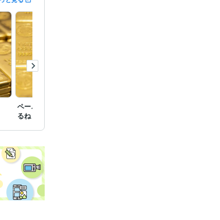
ら側で楽しく
で見ろと押し
い　無償では
ペーパーアセットは終わ
アジア通貨危機が来る
悪化（
るね
（金地
月 ~ 現在
指せ
2020
会社の情報
に講師とし