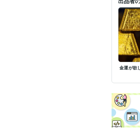
出品者
経験
金運が欲
職
受賞