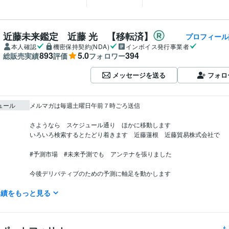
近藤未来鑑定 近藤 光 【移転済】
プロフィール
本人確認
機密保持契約(NDA)
インボイス発行事業者
893
5.0
394
総販売実績
評価
フォロワー
メッセージを送る
フォロ
ュール
メルマガは毎週土曜日午前７時ごろ送信

さようなら　スケジュール通り　ほかに移動します

いろいろ検索するとたどり着きます　近藤蓮根　近藤貿易株式会社で

#予測市場　#未来予測でも　アンテナを張りました

今後デリバティブのための予測に軸足を動かします

実績をもっと見る
＊

マスゴミへ

マスゴミから依頼される取材　出演　全拒否　

も