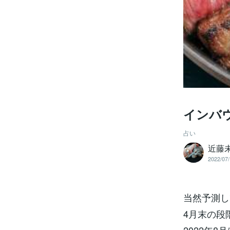
インバ
占い
近藤
2022/07/
当然予測し
4月末の段