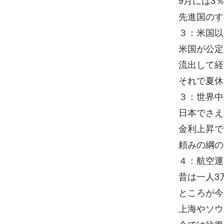
9月には3
先進国のす
３：米国以
米国が公定
流出して経
それで夏休
３：世界中
日本でさえ
金利上昇で
頼みの綱の
４：航空運
昔は一人3
ところが今
上海やソウ