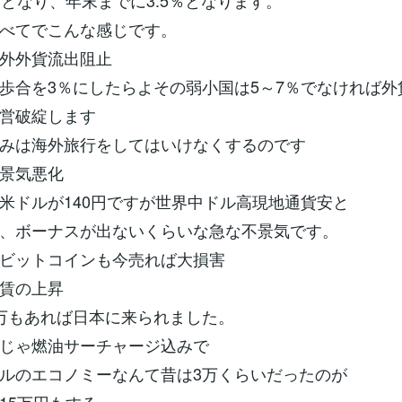
％となり、年末までに3.5％となります。
べてでこんな感じです。
外外貨流出阻止
歩合を3％にしたらよその弱小国は5～7％でなければ外
営破綻します
みは海外旅行をしてはいけなくするのです
景気悪化
米ドルが140円ですが世界中ドル高現地通貨安と
、ボーナスが出ないくらいな急な不景気です。
ビットコインも今売れば大損害
賃の上昇
万もあれば日本に来られました。
じゃ燃油サーチャージ込みで
ルのエコノミーなんて昔は3万くらいだったのが