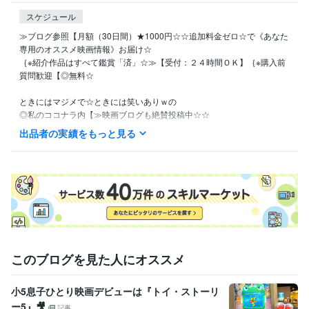
スケジュール
≫ブログ参照【月額（30日間）★1000円☆☆追加料金ゼロ☆で《あなた
専用のオススメ映画情報》お届け☆

｛※紹介作品はすべて鑑賞「済」☆≫【受付：２４時間ＯＫ】｛※購入前
質問歓迎【◎無料☆

ときにはマジメで☆ときには笑いありｗの

◎私のココナラ内【≫映画ブログも絶賛投稿中☆☆

出品者の実績をもっと見る
｛◆無料ブログ《166》記事＋◆有料ブログ《7》記事の

☆≫☆【☆現在合計１７３☆記事☆】☆≪☆

（《参考》◎☆100☆記事目達成日時【☆☆2024年5月7日12時54分☆
☆】）

《注》：手間がかかったブログ内容は◎※有料（＝【※ココナラコンテン
ツマーケットにて】）

このブログを見た人にオススメ
｛★それでも無料or有料問わず☆いろいろな私の映画ブログ☆から

【正式出品購入】に向けた検討材料にお使いください☆☆

小5息子ひとり映画デビューは『トイ・ストーリ
ー5』🎥
記事