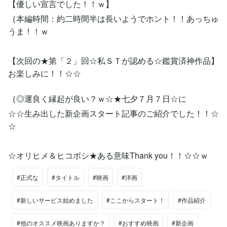
【優しい宣言でした！！ｗ】
｛本編時間：約二時間半は長いようでホント！！あっちゅ
うま！！ｗ
【次回の★第「２」回☆私ＳＴが認める☆鑑賞済神作品】
お楽しみに！！☆☆
｛◎運良く縁起が良い？ｗ☆★七夕７月７日☆に
☆☆生み出した新企画スタート記事のご紹介でした！！☆
☆
☆オリヒメ＆ヒコボシ★ある意味Thank you！！☆☆ｗ
#正式な
#タイトル
#映画
#洋画
#新しいサービス始めました
#ここからスタート！
#作品紹介
#他のオススメ映画ありますか？
#おすすめ映画
#新企画