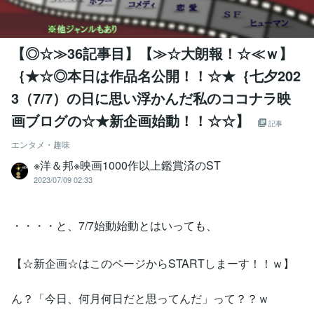
【◎☆≫36記事目】【≫☆大朗報！☆≪ｗ】
｛★☆◎本日は作品名公開！！☆★｛七夕202
3（7/7）の日に思い浮かんだ私のココナラ映
画ブログの☆★新企画始動！！☆☆】
記事
エンタメ・趣味
※洋＆邦※映画1000作以上鑑賞済のST
2023/07/09 02:33
・・・・と、7/7始動始動とはいっても、
【☆新企画☆はこのページからSTARTしまーす！！ｗ】
ん？「今日、何月何日だと思ってんだ」って？？ｗ