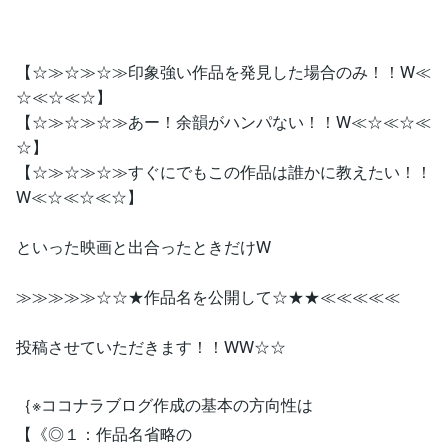
【☆≫☆≫☆≫印象強い作品を発見した場合のみ！！W≪
☆≪☆≪☆】
【☆≫☆≫☆≫あー！余韻がハンパない！！W≪☆≪☆≪
☆】
【☆≫☆≫☆≫すぐにでもこの作品は誰かに教えたい！！
W≪☆≪☆≪☆】
といった映画と出合ったときだけW
≫≫≫≫≫☆☆★作品名を公開して☆★★≪≪≪≪≪
投稿させていただきます！！WW☆☆
｛※ココナラブログ作成の基本の方向性は
【《◎１：作品名省略の