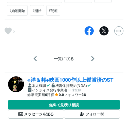
#始動開始
#開始
#朗報
5
一覧に戻る
※洋＆邦※映画1000作以上鑑賞済のST
本人確認
機密保持契約(NDA)
インボイス発行事業者
未登録
総販売実績
0
評価
0.0
フォロワー
38
無料で見積り相談
メッセージを送る
フォロー
38