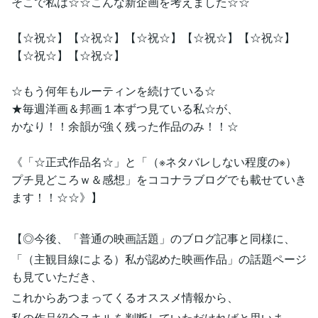
そこで私は☆☆こんな新企画を考えました☆☆
【☆祝☆】【☆祝☆】【☆祝☆】【☆祝☆】【☆祝☆】
【☆祝☆】【☆祝☆】
☆もう何年もルーティンを続けている☆
★毎週洋画＆邦画１本ずつ見ている私☆が、
かなり！！余韻が強く残った作品のみ！！☆
《「☆正式作品名☆」と「（※ネタバレしない程度の※）
プチ見どころｗ＆感想」をココナラブログでも載せていき
ます！！☆☆》】
【◎今後、「普通の映画話題」のブログ記事と同様に、
「（主観目線による）私が認めた映画作品」の話題ページ
も見ていただき、
これからあつまってくるオススメ情報から、
私の作品紹介スキルを判断していただければと思いま