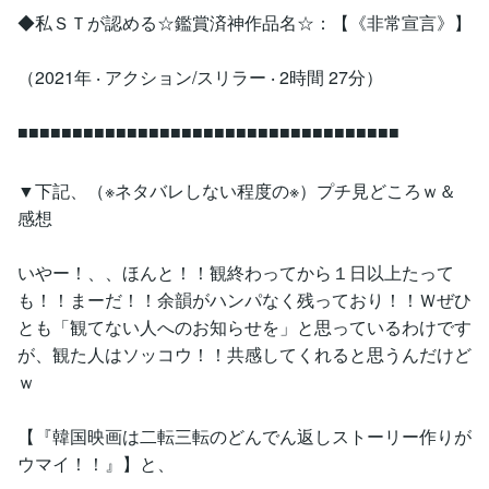
◆私ＳＴが認める☆鑑賞済神作品名☆：【《非常宣言》】
（2021年 ‧ アクション/スリラー ‧ 2時間 27分）
■■■■■■■■■■■■■■■■■■■■■■■■■■■■■■■■■■■
▼下記、（※ネタバレしない程度の※）プチ見どころｗ＆
感想
いやー！、、ほんと！！観終わってから１日以上たって
も！！まーだ！！余韻がハンパなく残っており！！Ｗぜひ
とも「観てない人へのお知らせを」と思っているわけです
が、観た人はソッコウ！！共感してくれると思うんだけど
ｗ
【『韓国映画は二転三転のどんでん返しストーリー作りが
ウマイ！！』】と、