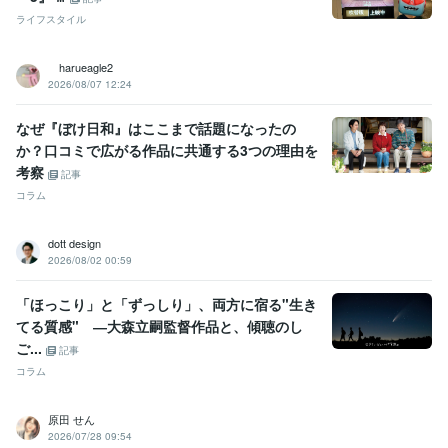
以上☆

ライフスタイル
【≫来る者拒まず去る者追わず≪】で、

フォロワー多くするよりも【≫量より《☆質》派≪】で、

サービスご購入後は、一日※三度のコメントやり取り

harueagle2
（＝※購入者様のメッセージを私出品者が確認できる回数）を【☆３０日
2026/08/07 12:24
間継続☆】

なぜ『ぼけ日和』はここまで話題になったの
※具体的な日時・その他内容は、事前打ち合わせにて☆

か？口コミで広がる作品に共通する3つの理由を
（＝※この時点では３０日カウントはされないのでご安心を☆☆
考察
記事
得意分野
コラム
住まい・美容・生活相談
あなたに合う映画紹介
映画
洋画
邦画
おうち時間
ステイホーム
ストレス
悩み
お気に入り
フォロー
おすすめ
dott design
2026/08/02 00:59
「ほっこり」と「ずっしり」、両方に宿る"生き
てる質感" ―大森立嗣監督作品と、傾聴のし
ご...
記事
コラム
原田 せん
2026/07/28 09:54