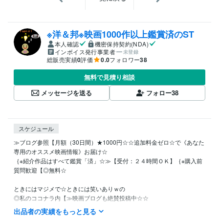
※洋＆邦※映画1000作以上鑑賞済のST
本人確認
機密保持契約(NDA)
インボイス発行事業者
未登録
総販売実績
0
評価
0.0
フォロワー
38
無料で見積り相談
メッセージを送る
フォロー
38
スケジュール
≫ブログ参照【月額（30日間）★1000円☆☆追加料金ゼロ☆で《あなた
専用のオススメ映画情報》お届け☆

｛※紹介作品はすべて鑑賞「済」☆≫【受付：２４時間ＯＫ】｛※購入前
質問歓迎【◎無料☆

ときにはマジメで☆ときには笑いありｗの

◎私のココナラ内【≫映画ブログも絶賛投稿中☆☆

出品者の実績をもっと見る
｛◆無料ブログ《166》記事＋◆有料ブログ《7》記事の
