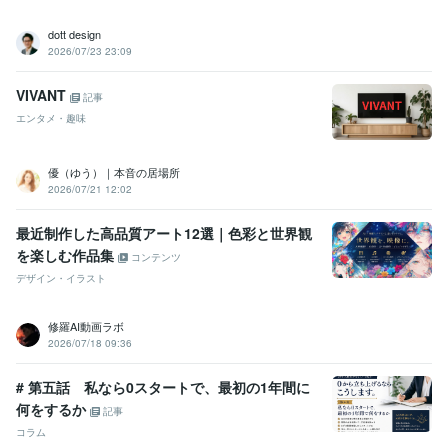
映画
洋画
邦画
おうち時間
ステイホーム
ストレス
悩み
お気に入り
フォロー
おすすめ
dott design
2026/07/23 23:09
VIVANT
記事
エンタメ・趣味
優（ゆう）｜本音の居場所
2026/07/21 12:02
最近制作した高品質アート12選｜色彩と世界観
を楽しむ作品集
コンテンツ
デザイン・イラスト
修羅AI動画ラボ
2026/07/18 09:36
# 第五話 私なら0スタートで、最初の1年間に
何をするか
記事
コラム