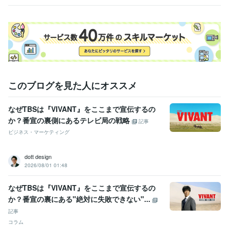
☆≫☆【☆現在合計１７３☆記事☆】☆≪☆

（《参考》◎☆100☆記事目達成日時【☆☆2024年5月7日12時54分☆
☆】）

《注》：手間がかかったブログ内容は◎※有料（＝【※ココナラコンテン
ツマーケットにて】）

このブログを見た人にオススメ
｛★それでも無料or有料問わず☆いろいろな私の映画ブログ☆から

【正式出品購入】に向けた検討材料にお使いください☆☆

なぜTBSは『VIVANT』をここまで宣伝するの
か？番宣の裏側にあるテレビ局の戦略
記事
以上☆

ビジネス・マーケティング
【≫来る者拒まず去る者追わず≪】で、

フォロワー多くするよりも【≫量より《☆質》派≪】で、

サービスご購入後は、一日※三度のコメントやり取り

dott design
（＝※購入者様のメッセージを私出品者が確認できる回数）を【☆３０日
2026/08/01 01:48
間継続☆】

なぜTBSは『VIVANT』をここまで宣伝するの
※具体的な日時・その他内容は、事前打ち合わせにて☆

か？番宣の裏にある"絶対に失敗できない"...
（＝※この時点では３０日カウントはされないのでご安心を☆☆
記事
得意分野
コラム
住まい・美容・生活相談
あなたに合う映画紹介