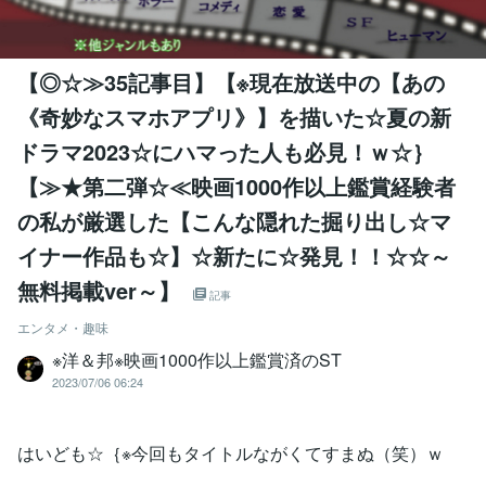
【◎☆≫35記事目】【※現在放送中の【あの
《奇妙なスマホアプリ》】を描いた☆夏の新
ドラマ2023☆にハマった人も必見！ｗ☆｝
【≫★第二弾☆≪映画1000作以上鑑賞経験者
の私が厳選した【こんな隠れた掘り出し☆マ
イナー作品も☆】☆新たに☆発見！！☆☆～
無料掲載ver～】
記事
エンタメ・趣味
※洋＆邦※映画1000作以上鑑賞済のST
2023/07/06 06:24
はいども☆｛※今回もタイトルながくてすまぬ（笑）ｗ