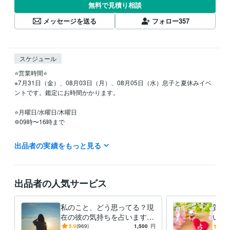
無料で見積り相談
メッセージを送る
フォロー
357
スケジュール
⭐️営業時間⭐

※7月31日（金）、08月03日（月）、08月05日（水）息子と夏休みイベ
ントです。鑑定にお時間かかります。

⭐️月曜日/水曜日/木曜日

✡09時〜16時まで

⭐️火曜日/金曜日

出品者の実績をもっと見る
✡09時〜15時まで

⭐️定休日

土曜日

出品者の人気サービス
日曜日

祝日

私のこと、どう思ってる？現
質問
（シングルマザーです(*'ω'*)

在の彼の気持ちを占います
いま
土日祝日は息子を優先するため、鑑定結果のお届けまで、お時間かかり
透視タロット♡彼の気持ち♡
な恋
5.0
(969)
1,500
円
5.0
ます。ご了承ください☘️）