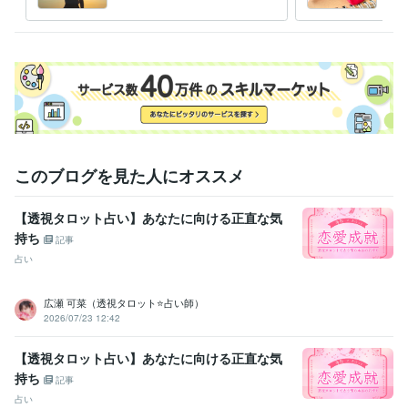
進展する？恋愛感情？脈あ
解消
経験職種
り？
ライフスタイル・その他 / 占い師
経験年数 : 4年
受賞歴
魔法のiランド【＃この瞬間は私だけのもの　日常部門】
得意分野
占い
電話鑑定
恋愛
仕事
人間関係
このブログを見た人にオススメ
占い
質問①つ⭐タロット占い
チャット鑑定30分
タロット＋夢占い
恋愛
相手の気持ち
片想い
両想い
不倫
タロット
仕事
転職
進展
未来
【透視タロット占い】あなたに向ける正直な気
持ち
記事
占い
広瀬 可菜（透視タロット⭐占い師）
2026/07/23 12:42
【透視タロット占い】あなたに向ける正直な気
持ち
記事
占い