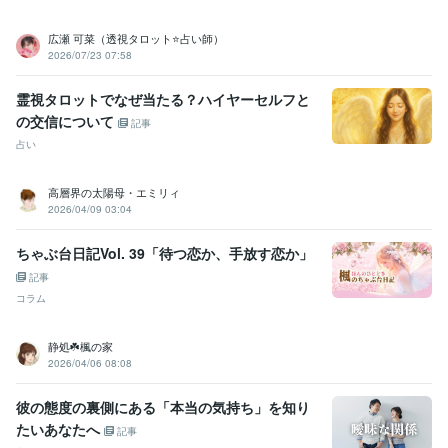
広瀬 可菜（透視タロット⭐占い師）
2026/07/23 07:58
霊視タロットでなぜ当たる？ハイヤーセルフと
の交信について
記事
占い
高層界の太陽母・エミリィ
2026/04/09 03:04
ちゃぶ台日記Vol. 39「待つ恋か、手放す恋か」
記事
コラム
静処☘️楓の家
2026/04/06 08:08
彼の態度の裏側にある「本当の気持ち」を知り
たいあなたへ
記事