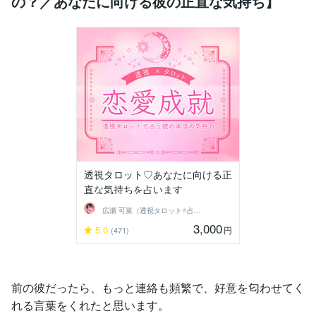
の？／あなたに向ける彼の正直な気持ち】
透視タロット♡あなたに向ける正
直な気持ちを占います
広瀬 可菜（透視タロット⭐占い師）
3,000
5.0
円
(471)
前の彼だったら、もっと連絡も頻繁で、好意を匂わせてく
れる言葉をくれたと思います。