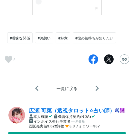
#曖昧な関係
#片想い
#好意
#彼の気持ちが知りたい
5
一覧に戻る
広瀬 可菜（透視タロット⭐占い師）
本人確認
機密保持契約(NDA)
インボイス発行事業者
未登録
総販売実績
3,622
評価
5.0
フォロワー
357