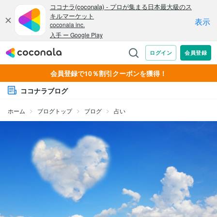
会員登録で10％割引クーポンを獲得！
ココナラブログ
ホーム
ブログトップ
ブログ
占い