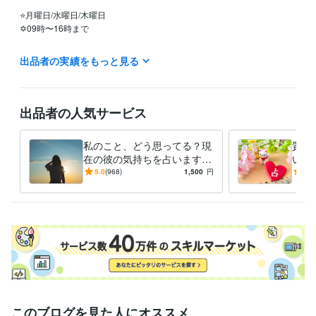
⭐️月曜日/水曜日/木曜日

✡09時〜16時まで

⭐️火曜日/金曜日

出品者の実績をもっと見る
✡09時〜15時まで

⭐️定休日

土曜日

出品者の人気サービス
日曜日

祝日

私のこと、どう思ってる？現
質問
（シングルマザーです(*'ω'*)

在の彼の気持ちを占います
いま
土日祝日は息子を優先するため、鑑定結果のお届けまで、お時間かかり
透視タロット♡彼の気持ち♡
な恋
5.0
(968)
1,500
円
5.0
ます。ご了承ください☘️）
進展する？恋愛感情？脈あ
解消
経験職種
り？
ライフスタイル・その他 / 占い師
経験年数 : 4年
受賞歴
魔法のiランド【＃この瞬間は私だけのもの　日常部門】
得意分野
占い
電話鑑定
恋愛
仕事
人間関係
このブログを見た人にオススメ
占い
質問①つ⭐タロット占い
チャット鑑定30分
タロット＋夢占い