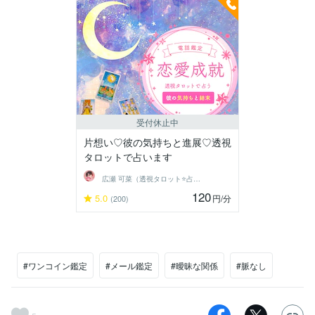
受付休止中
片想い♡彼の気持ちと進展♡透視
タロットで占います
広瀬 可菜（透視タロット⭐占い師）
120
5.0
円
/分
(200)
#ワンコイン鑑定
#メール鑑定
#曖昧な関係
#脈なし