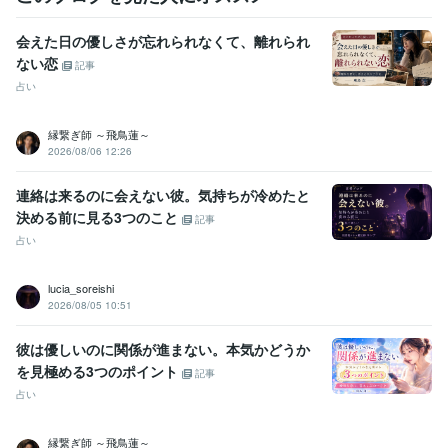
恋愛
相手の気持ち
片想い
両想い
不倫
タロット
仕事
転職
進展
未来
会えた日の優しさが忘れられなくて、離れられ
ない恋
記事
占い
縁繋ぎ師 ～飛鳥蓮～
2026/08/06 12:26
連絡は来るのに会えない彼。気持ちが冷めたと
決める前に見る3つのこと
記事
占い
lucia_soreishi
2026/08/05 10:51
彼は優しいのに関係が進まない。本気かどうか
を見極める3つのポイント
記事
占い
縁繋ぎ師 ～飛鳥蓮～