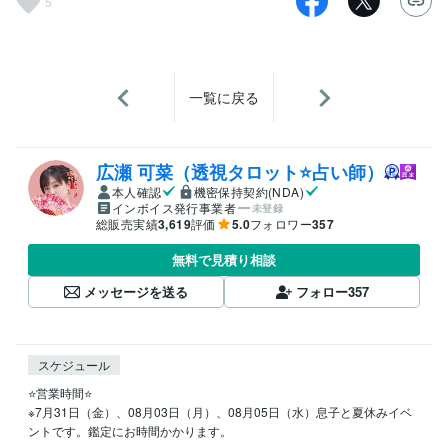
5
一覧に戻る
広瀬 可菜（透視タロット⭐占い師）
本人確認
機密保持契約(NDA)
インボイス発行事業者
未登録
総販売実績
3,619
評価
5.0
フォロワー
357
無料で見積り相談
メッセージを送る
フォロー
357
スケジュール
⭐️営業時間⭐

※7月31日（金）、08月03日（月）、08月05日（水）息子と夏休みイベ
ントです。鑑定にお時間かかります。
