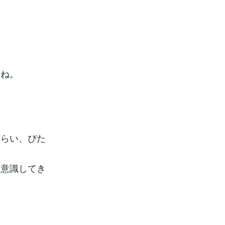
すね。
ぐらい、ぴた
も意識してき