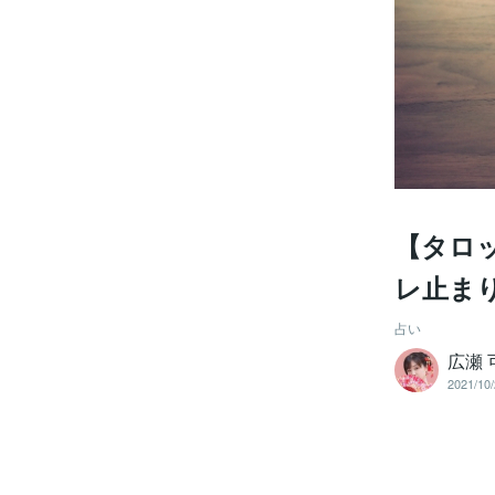
【タロ
レ止ま
占い
広瀬
2021/10/