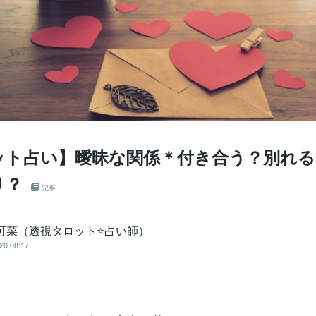
ット占い】曖昧な関係＊付き合う？別れる
り？
記事
 可菜（透視タロット⭐占い師）
20 08:17