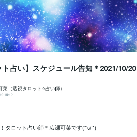
ト占い】スケジュール告知＊2021/10/20
 可菜（透視タロット⭐占い師）
19 15:12
タロット占い師＊広瀬可菜です(*'ω'*)