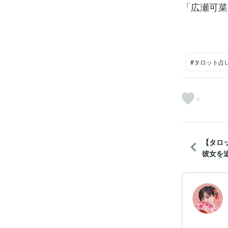
「広瀬可菜
#タロット占
4
【タロ
彼女を追