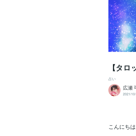
【タロッ
占い
広瀬
2021/10/
こんにちは！