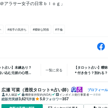
＠アラサー女子の日常ｂｌｏｇ」
い
#相手の気持ち
#曖昧な関係
#不倫
ット占い】未練あり？
【タロット占い】曖昧
一覧に戻る
い込む元彼の心理...
＊付き合う？別れる？セ
広瀬 可菜（透視タロット⭐占い師）
プロフィール
本人確認
機密保持契約(NDA)
インボイス発行事業者
未登録
3,621
5.0
357
総販売実績
評価
フォロワー
メッセージを送る
フォロ
無料で見積り相談