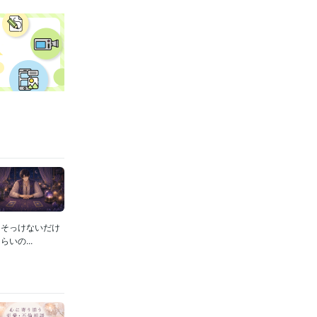
進展
未来
しそっけないだけ
いの...