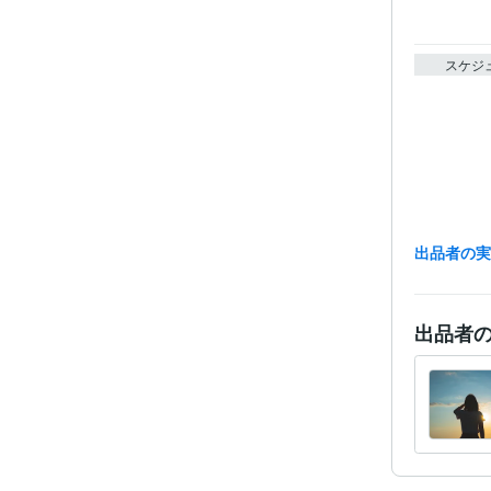
スケジ
出品者の
出品者
経験
受賞