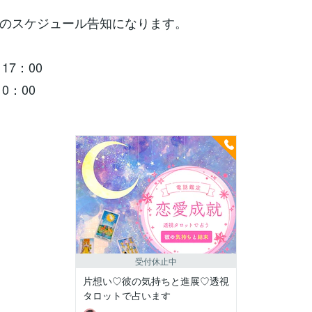
0/20のスケジュール告知になります。
17：00
0：00
受付休止中
片想い♡彼の気持ちと進展♡透視
タロットで占います