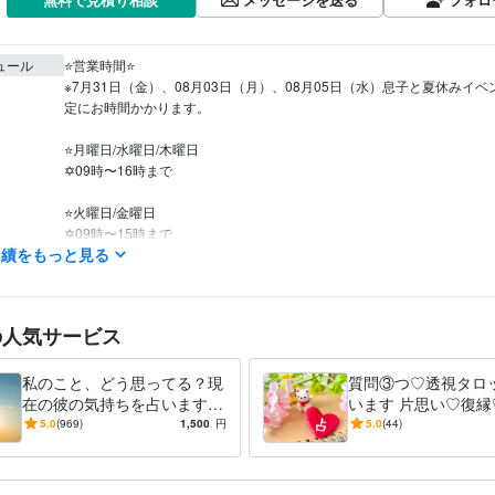
ュール
⭐️営業時間⭐

※7月31日（金）、08月03日（月）、08月05日（水）息子と夏休みイ
定にお時間かかります。

⭐️月曜日/水曜日/木曜日

✡09時〜16時まで

⭐️火曜日/金曜日

✡09時〜15時まで

実績をもっと見る
⭐️定休日

土曜日

日曜日

の人気サービス
祝日

（シングルマザーです(*'ω'*)

土日祝日は息子を優先するため、鑑定結果のお届けまで、お時間かかり
私のこと、どう思ってる？現
質問③つ♡透視タロ
ください☘️）
在の彼の気持ちを占います
います 片思い♡復縁
透視タロット♡彼の気持ち♡
な恋愛♡仕事⭐️育児⭐
5.0
(969)
1,500
円
5.0
(44)
ライフスタイル・その他 / 占い師
経験年数 : 4年
職種
進展する？恋愛感情？脈あ
解消します！
り？
魔法のiランド【＃この瞬間は私だけのもの　日常部門】
歴