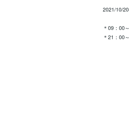
2021/1
＊09：00～
＊21：00～