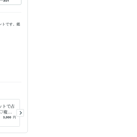
ベントです。鑑
ます。ご了承
ットで占
透視タロット♡あなたに向け
♡複雑
る正直な気持ちを占います
️金運、
彼の気持ち♡今後の流れ、恋
3,000
円
5.0
(471)
3,000
円
愛成就のための透視タロット