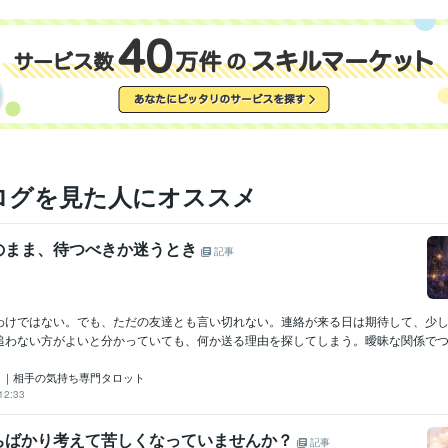
占い
電話鑑定
分野
恋愛
仕事
人間関係
占い
質問①つ⭐タロット占い
チャット鑑定30分
タロット＋夢占い
恋愛
相手の気持ち
片想い
両想い
不倫
タロット
仕事
転職
ログを見た人にオススメ
のまま、待つべきか迷うとき
記事
わけではない。でも、ただの友達とも言い切れない。連絡が来る日は期待して、少
追わない方がよいと分かっていても、何か送る理由を探してしまう。曖昧な関係でつら
サ）｜相手の気持ち専門タロット
12:33
ちばかり考えて苦しくなっていませんか？
記事