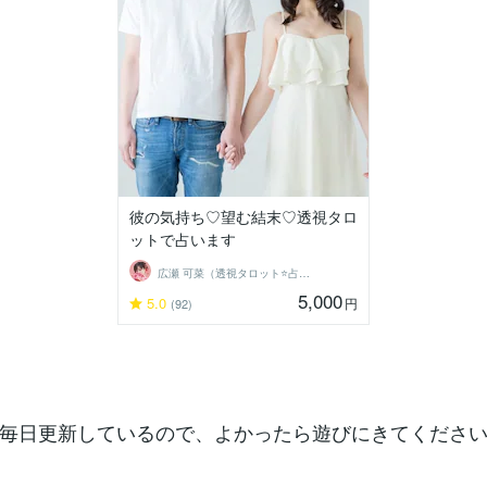
彼の気持ち♡望む結末♡透視タロ
ットで占います
広瀬 可菜（透視タロット⭐占い師）
5,000
5.0
円
(92)
毎日更新しているので、よかったら遊びにきてください