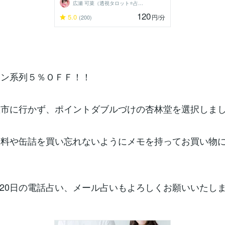
広瀬 可菜（透視タロット⭐占い師）
120
5.0
円
/分
(200)
オン系列５％ＯＦＦ！！
曜市に行かず、ポイントダブルづけの杏林堂を選択しました(*
味料や缶詰を買い忘れないようにメモを持ってお買い物
20日の電話占い、メール占いもよろしくお願いいたし