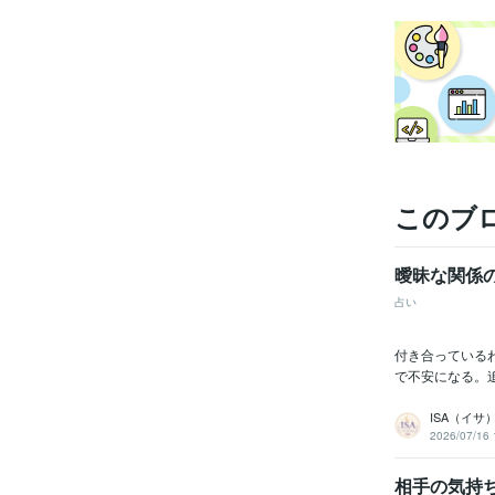
得意
このブ
曖昧な関係
占い
付き合っている
で不安になる。
ISA（イ
2026/07/16 
相手の気持