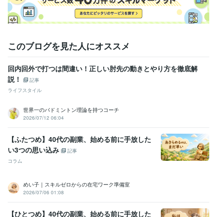
人間総合科学大学
2008年9月 ~ 2010年8月
語学力
韓国語
日常会話レベル
このブログを見た人にオススメ
回内回外で打つは間違い！正しい肘先の動きとやり方を徹底解
説！
記事
ライフスタイル
世界一のバドミントン理論を持つコーチ
2026/07/12 06:04
【ふたつめ】40代の副業、始める前に手放した
い3つの思い込み
記事
コラム
めい子｜スキルゼロからの在宅ワーク準備室
2026/07/06 01:08
【ひとつめ】40代の副業、始める前に手放した