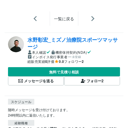
一覧に戻る
水野彰宏_ミズノ治療院スポーツマッサ
ージ
本人確認
機密保持契約(NDA)
インボイス発行事業者
未登録
総販売実績
0
評価
0.0
フォロワー
2
無料で見積り相談
メッセージを送る
フォロー
2
スケジュール
随時メッセージを受け付けております。

24時間以内に返信いたします。
経験職種