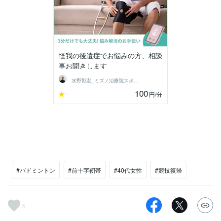
怪我の後遺症でお悩みの方、相談
事お聞きします
水野彰宏_ミズノ治療院スポーツマッサージ
100
-
円
/分
#バドミントン
#前十字靭帯
#40代女性
#競技復帰
5