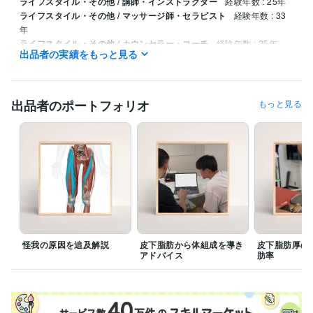
ライフスタイル・その他 / 講師・インストラクター
経験年数 : 25年
ライフスタイル・その他 / マッサージ師・セラピスト
経験年数 : 33
年
ライフスタイル・その他 / カウンセラー・コーチ
経験年数 : 25年
出品者の実績をもっと見る
職歴
合同会社ミズノ治療院
2025年6月 ~ 現在
出品者のポートフォリオ
もっと見る
受賞歴
日本オリンピック委員会強化スタッフ(医科学)
資格・検定
あん摩マッサージ指圧師
取得年 : 1992年
公認アスレティックトレーナー
取得年 : 2005年
スポーツプログラマー
取得年 : 2007年
ビジネス・クリエイティブツール
WordPress:13年
怪我の原因を追及解説
皮下脂肪から体組成を導き
皮下脂肪厚の
得意分野
アドバイス
肪率
学習指導・資格・キャリア相談
テーピング指導
テーピング
講習会
学歴