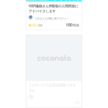
HSP繊細さん❗❗職場の人間関係に
アドバイスします
うさぴょん＠癒し系アラフィフ心寄り添い人
100
5.0
円
/分
(34)