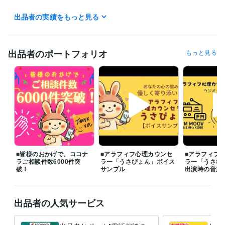
✅ よくご相談いただくお悩み

出品者の実績をもっと見る
◆片思いの悩み

◆浮気・不倫・W不倫の悩み

◆復縁・結婚の悩み

◆夫婦関係・DV・モラハラ・離婚の悩み

出品者のポートフォリオ
もっと見る
◆セックスレスの悩み

◆毒親・子供、家庭の悩み

◆職場の人間関係の悩み

◆友達関係の悩み

◆ＨＳＰ（繊細さん）の悩み

◆仕事・転職・キャリアの悩み

◆お金の悩み

◆生き方・人生の悩み等

つらく苦しい気持ちやモヤモヤを少しでも早く手放し、心穏やかに過ご
■皆様のおかげで、ココナ
■アラフィフ心理カウンセ
■アラフィフ
せるよう、誠心誠意サポートいたします。どんなことでもお気軽にご相
ラご相談件数6000件突
ラー「うさぴょん」ボイス
ラー「うさぴ
談くださいね。

破！
サンプル
出演時の音声
※離席中や通話中の場合でも、「この後お電話できますか？」などメッセ
ージをいただければ、

出品者の人気サービス
折り返しご連絡し、優先的にご相談予約を承ります。

❤️うさぴょんの声（自己紹介）
