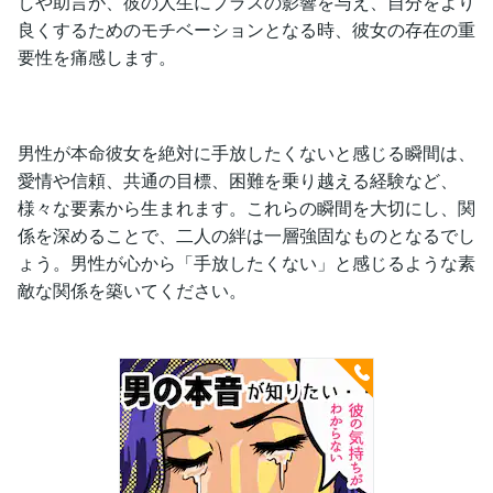
しや助言が、彼の人生にプラスの影響を与え、自分をより
良くするためのモチベーションとなる時、彼女の存在の重
要性を痛感します。
男性が本命彼女を絶対に手放したくないと感じる瞬間は、
愛情や信頼、共通の目標、困難を乗り越える経験など、
様々な要素から生まれます。これらの瞬間を大切にし、関
係を深めることで、二人の絆は一層強固なものとなるでし
ょう。男性が心から「手放したくない」と感じるような素
敵な関係を築いてください。