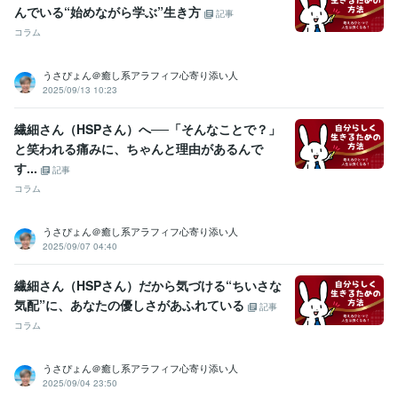
んでいる“始めながら学ぶ”生き方
記事
ラー出演
 ■雑誌「エルマガジン」読者モデル
■雑誌「ぴあ」読者モ
コラム
デル
■ＭＢＳヤングタウン内ラジオＣＭ出演
■【男性心理】男が必要
以上に彼女の反応にこだわるのはなぜ?
■【男性心理】なぜ、男は女
性のわがままを喜ぶのか?
■【男性心理】男が彼女といて一番うれし
うさぴょん＠癒し系アラフィフ心寄り添い人
くなる瞬間って?
■【男性心理】男が女性を好きになる瞬間はいつ、
2025/09/13 10:23
どんな時?
■【男性心理】なぜ、男は最初の情熱が消え、急に冷めだ
すのか？
■【男性心理】なぜ、男の嫉妬心は根が深くて厄介なの
繊細さん（HSPさん）へ──「そんなことで？」
か？
■【男性心理】なぜ、男は親しくなると赤ちゃん言葉を使うの
と笑われる痛みに、ちゃんと理由があるんで
か?
■【男性心理】男の浮気心は、どういう時に芽生えるのか?
■
す...
記事
【男性心理】男には2種類の嘘があるって知ってる?
■【男性心理】な
コラム
ぜ、男はすぐに女のやさしさを誤解するのか?
資格・検定
うさぴょん＠癒し系アラフィフ心寄り添い人
上級心理カウンセラー
取得年 : 2021年
2025/09/07 04:40
メンタル心理カウンセラー
取得年 : 2021年
普通自動車第一種運転免許
取得年 : 1986年
繊細さん（HSPさん）だから気づける“ちいさな
気配”に、あなたの優しさがあふれている
記事
ビジネス・クリエイティブツール
コラム
WordPress:15年
Canva:3年
その他ツール
うさぴょん＠癒し系アラフィフ心寄り添い人
☆人の話を親身に聞き、共感する力:50年
2025/09/04 23:50
☆明るく前向きな性格で周りに影響を与える:50年