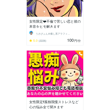
女性限定❤️不倫で苦しい恋と彼の
本音をヒモ解きます
うさぴょん＠癒し系アラフィフ心寄り添い人
100
5.0
円
/分
(2226)
女性限定❗孤独我慢ストレスなど
心の悩み全て聞きます