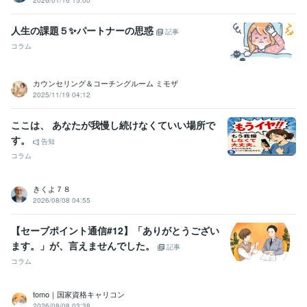
2026/01/16 15:00
人生の課題５✨パートナーの思惑
記事
コラム
カウンセリング＆コーチングルーム ミモザ
2025/11/19 04:12
ここは、 あなたが我慢し続けなくていい場所で
す。
告知
コラム
きくよ７８
2026/08/08 04:55
【セーブポイント通信#12】「ありがとうござい
ます。」が、言えませんでした。
記事
コラム
tomo｜国家資格キャリコン
2026/08/08 03:38