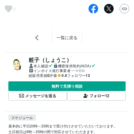
5
一覧に戻る
粧子（しょうこ）
本人確認
機密保持契約(NDA)
インボイス発行事業者
未登録
総販売実績
0
評価
0.0
フォロワー
12
無料で見積り相談
メッセージを送る
フォロー
12
スケジュール
基本的に平日20時～25時まで受け付けさせていただいております。

土日祝日は9時～25時の間で対応させていただきます。
