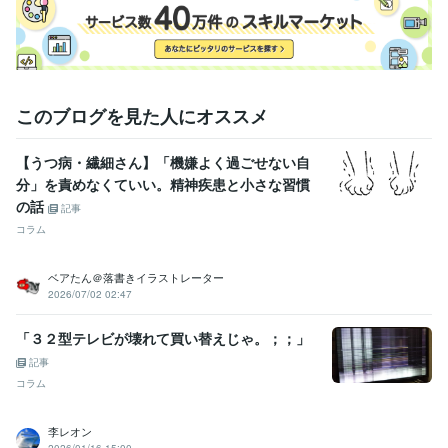
このブログを見た人にオススメ
【うつ病・繊細さん】「機嫌よく過ごせない自
分」を責めなくていい。精神疾患と小さな習慣
の話
記事
コラム
ベアたん＠落書きイラストレーター
2026/07/02 02:47
「３２型テレビが壊れて買い替えじゃ。；；」
記事
コラム
李レオン