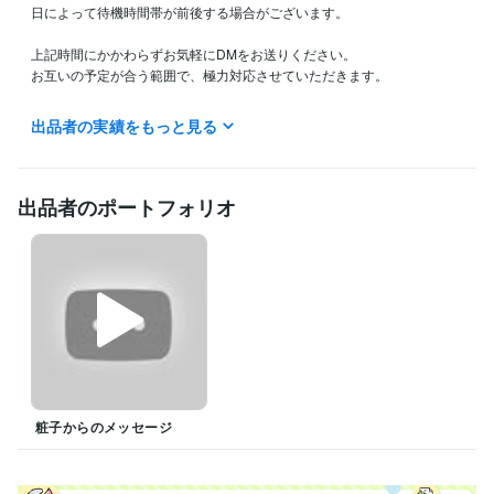
日によって待機時間帯が前後する場合がございます。

上記時間にかかわらずお気軽にDMをお送りください。

お互いの予定が合う範囲で、極力対応させていただきます。

いきなりお話しするのがご不安でしたら、事前にDMでお問い合わせくだ
出品者の実績をもっと見る
さい。
資格・検定
宅地建物取引士
取得年 : 2019年
出品者のポートフォリオ
得意分野
悩み相談・カウンセリング
話し相手・人生相談・悩み相談
挨拶等の
台本作り
粧子からのメッセージ