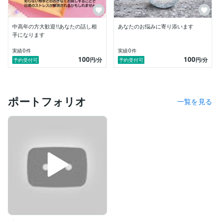
員、

　PCインストラクター、選挙のウグイス嬢、結婚式の
司会、

中高年の方大歓迎!!あなたの話し相
あなたのお悩みに寄り添います
　不動産会社の事務（宅建士取得済み）、派遣社員、

手になります
　銀座のクラブでちょこっとバイト、PTA会長、

0
0
実績
件
実績
件
　夫との別居、流産　などなど。
100
100
円
/分
円
/分
予約受付可
予約受付可
ポートフォリオ
一覧を見る