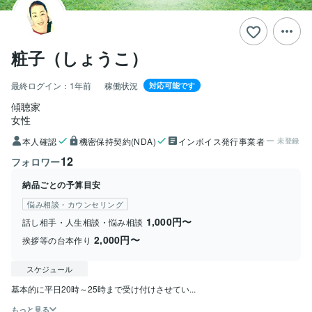
粧子（しょうこ）
最終ログイン：
1年前
稼働状況
対応可能です
傾聴家
女性
本人確認
機密保持契約(NDA)
インボイス発行事業者
未登録
12
フォロワー
納品ごとの予算目安
悩み相談・カウンセリング
1,000円〜
話し相手・人生相談・悩み相談
2,000円〜
挨拶等の台本作り
スケジュール
基本的に平日20時～25時まで受け付けさせてい...
もっと見る