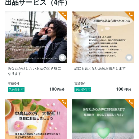
出品サービス（4件）
一緒にいるだけで落ち着く、そばにいると温かさを感じ
る、話を聴いてもらうと安心する、すごく楽しく話がで
きる、と言われることがとても多いです。

いままで与えられるよりも与えることのほうが多く、そ
れでいてなぜ自分の心は枯渇しないのだろうかと不思議
に思っていました。

ある時、非常に霊感の強い方に「あなたは守護霊よりも
もっと強力な力で守られており、人の役に立つ使命を持
って生まれてきた」と言われました。

他の方が聴いたら突拍子もない話なのですが、私は妙に
あなたが話したいお話の聞き役に
誰にも言えない愚痴お聴きします
納得しました。

なります
どうぞお気軽においでください。

0
0
実績
件
実績
件
100
100
誠意をもってお話を聴かせていただきます。

円
/分
円
/分
予約受付可
予約受付可
ポートフォリオに粧子からのメッセージを載せておりま
す。

実際に声をお聴きいただき、身近に感じてもらえればう
れしいです。

★今まで経験したこと★

　コンビニのバイト店員、銀行員、スーパーのレジ店