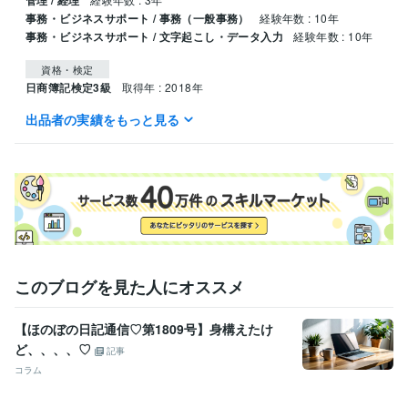
管理 / 経理
事務・ビジネスサポート / 事務（一般事務）
経験年数 : 10年
事務・ビジネスサポート / 文字起こし・データ入力
経験年数 : 10年
資格・検定
日商簿記検定3級
取得年 : 2018年
出品者の実績をもっと見る
ビジネス・クリエイティブツール
Google スプレッドシート:5年
Excel:13年
Word:3年
PowerPoint:10年
Google ドキュメント:3年
Google Analytics:6年
Google スライド:2年
SAP:1年
得意分野
ライティング・翻訳
Webライティング
事務アシスト
このブログを見た人にオススメ
【ほのぼの日記通信♡第1809号】身構えたけ
ど、、、、♡
記事
コラム