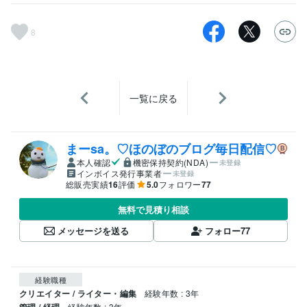
8
一覧に戻る
まーsa。♡ほのぼのブログ毎日配信♡
本人確認
機密保持契約(NDA)
未登録
インボイス発行事業者
未登録
総販売実績
16
評価
5.0
フォロワー
77
無料で見積り相談
メッセージを送る
フォロー
77
経験職種
クリエイター / ライター・編集
経験年数 : 3年
経験年数 : 3年