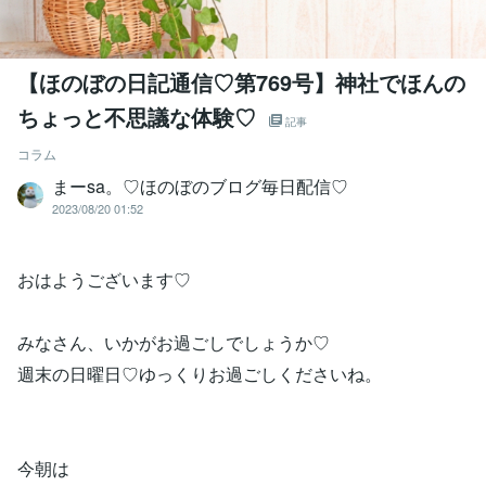
【ほのぼの日記通信♡第769号】神社でほんの
ちょっと不思議な体験♡
記事
コラム
まーsa。♡ほのぼのブログ毎日配信♡
2023/08/20 01:52
おはようございます♡
みなさん、いかがお過ごしでしょうか♡
週末の日曜日♡ゆっくりお過ごしくださいね。
今朝は