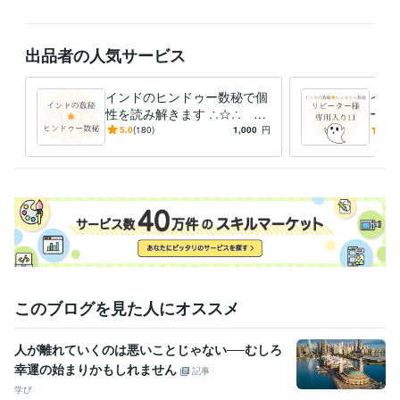
出品者の人気サービス
インドのヒンドゥー数秘で個
イン
性を読み解きます ∴☆∴ 人
ータ
は２つの星を持つ ∴☆∴
※※
5.0
(180)
1,000
円
5.0
このブログを見た人にオススメ
人が離れていくのは悪いことじゃない──むしろ
幸運の始まりかもしれません
記事
学び