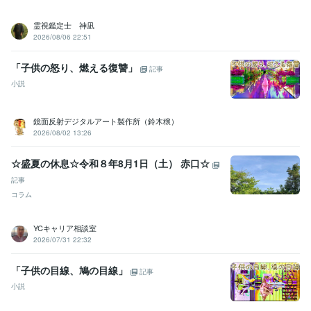
霊視鑑定士 神凪
2026/08/06 22:51
「子供の怒り、燃える復讐」
記事
小説
鏡面反射デジタルアート製作所（鈴木穣）
2026/08/02 13:26
☆盛夏の休息☆令和８年8月1日（土） 赤口☆
記事
コラム
YCキャリア相談室
2026/07/31 22:32
「子供の目線、鳩の目線」
記事
小説