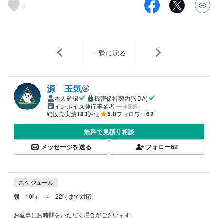
3
一覧に戻る
源 玉気
本人確認
機密保持契約(NDA)
インボイス発行事業者
未登録
総販売実績
183
評価
5.0
フォロワー
62
無料で見積り相談
メッセージを送る
フォロー
62
スケジュール
朝　10時　～　22時まで対応。

お返事にお時間をいただく場合がございます。