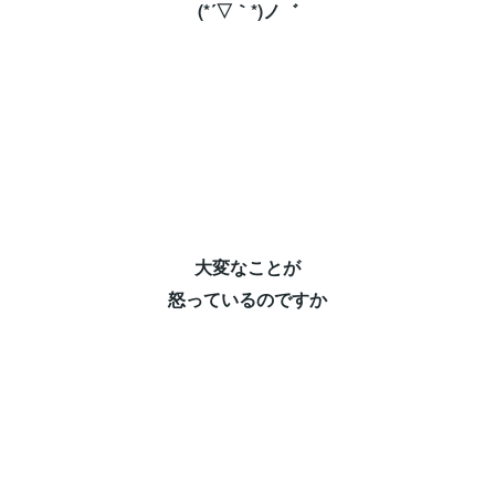
(*´▽｀*)ノ゛⁡
大変なことが⁡
怒っているのですか⁡