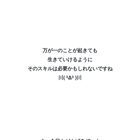
万が一のことが起きても⁡
生きていけるように⁡
そのスキルは必要かもしれないですね⁡
〣( ºΔº )〣⁡