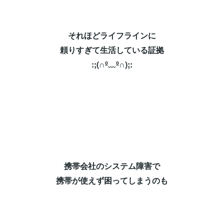
それほどライフラインに⁡
頼りすぎて生活している証拠⁡
:;(∩º﹏º∩);:⁡
携帯会社のシステム障害で⁡
携帯が使えず困ってしまうのも⁡