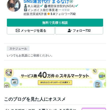
SNS運営代行 まるなげ
本人確認
機密保持契約(NDA)
インボイス発行事業者
未登録
総販売実績
1
評価
3.0
フォロワー
732
無料で見積り相談
メッセージを送る
フォロー
732
スケジュール
いつでもお気楽にご依頼ください。
このブログを見た人にオススメ