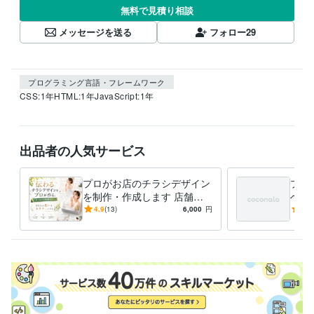
無料で見積り相談
メッセージを送る
フォロー
29
プログラミング言語・フレームワーク
CSS:1年
HTML:1年
JavaScript:1年
出品者の人気サービス
プロがお店のチラシデザイン
プロ
を制作・作成します 店舗向
ベン
けおしゃれなフライヤーカフ
活イ
4.9
(13)
6,000
円
4.0
ェやジム等、幅広い業種に対
開の
応
客を