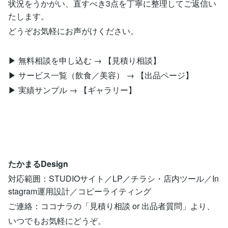
状況をうかがい、直すべき3点を丁寧に整理してご返信い
たします。
どうぞお気軽にお声がけください。
▶︎ 無料相談を申し込む → 【見積り相談】
▶︎ サービス一覧（飲食／美容） → 【出品ページ】
▶︎ 実績サンプル → 【ギャラリー】
たかまるDesign
対応範囲：STUDIOサイト／LP／チラシ・店内ツール／In
stagram運用設計／コピーライティング
ご連絡：ココナラの「見積り相談 or 出品者質問」より、
いつでもお気軽にどうぞ。