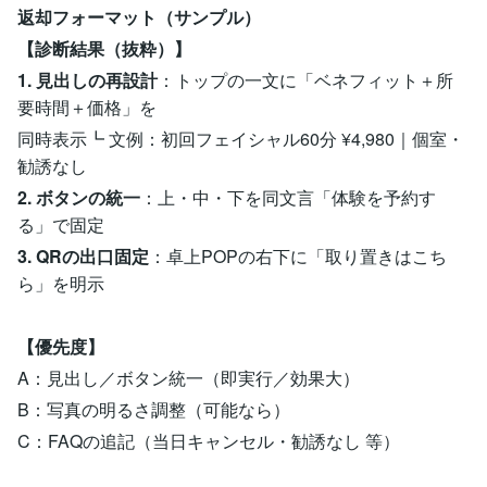
返却フォーマット（サンプル）
【診断結果（抜粋）】
1. 見出しの再設計
：トップの一文に「ベネフィット＋所
要時間＋価格」を
同時表示┗ 文例：初回フェイシャル60分 ¥4,980｜個室・
勧誘なし
2. ボタンの統一
：上・中・下を同文言「体験を予約す
る」で固定
3. QRの出口固定
：卓上POPの右下に「取り置きはこち
ら」を明示
【優先度】
A：見出し／ボタン統一（即実行／効果大）
B：写真の明るさ調整（可能なら）
C：FAQの追記（当日キャンセル・勧誘なし 等）