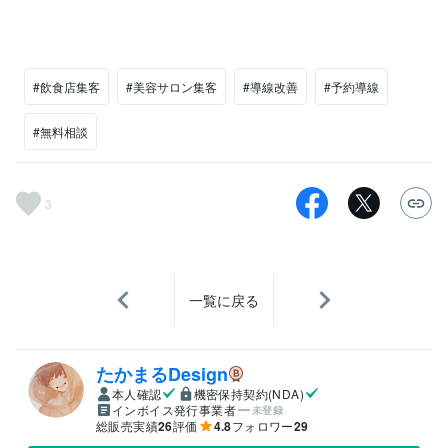
#飲食店集客
#美容サロン集客
#導線改善
#予約導線
#無料相談
3
一覧に戻る
たかまるDesign
本人確認
機密保持契約(NDA)
インボイス発行事業者
未登録
総販売実績
26
評価
4.8
フォロワー
29