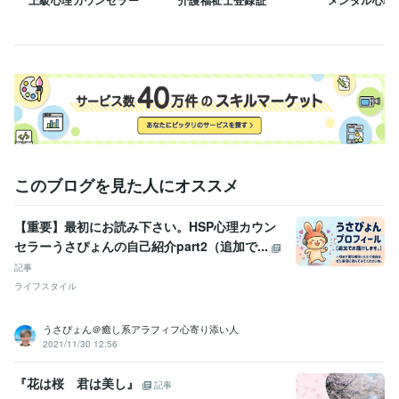
上級心理カウンセラー
介護福祉士登録証
メンタル心理
5分、15分と細かい設定がココナラの使用上できなくなっています。予
約方法がわからない場合はお気軽に声をかけて下さい。

経験職種
人事 / 人材開発・人材育成・研修
経験年数 : 8年
医療・介護 / 病院・介護施設経営
経験年数 : 18年
ライフスタイル・その他 / 講師・インストラクター
経験年数 : 4年
ライフスタイル・その他 / カウンセラー・コーチ
経験年数 : 1年
受賞歴
このブログを見た人にオススメ
ココナラ登録☆1ヶ月でプラチナランク達成☆
ココナラ☆販売実績10
0達成☆
【重要】最初にお読み下さい。HSP心理カウン
資格・検定
セラーうさぴょんの自己紹介part2（追加で...
介護福祉士
取得年 : 2013年
上級心理カウンセラー
取得年 : 2022年
記事
ライフスタイル
得意分野
悩み相談・カウンセリング
パワーハラスメント
うさぴょん＠癒し系アラフィフ心寄り添い人
パワハラ
仕事
悩み
解決
愚痴
2021/11/30 12:56
悩み相談・カウンセリング
介護職員さんの悩み相談
介護
仕事
人間関係
気持ち
話す
『花は桜 君は美し』
記事