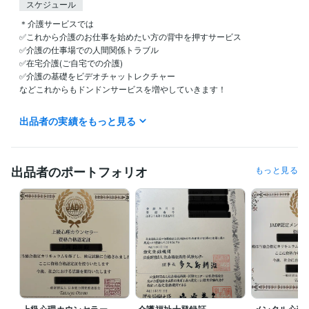
スケジュール
＊介護サービスでは

✅これから介護のお仕事を始めたい方の背中を押すサービス

✅介護の仕事場での人間関係トラブル

✅在宅介護(ご自宅での介護)

✅介護の基礎をビデオチャットレクチャー

などこれからもドンドンサービスを増やしていきます！

＊心の悩み緑色のサービス

出品者の実績をもっと見る
✅不安な気持ちを手放したい

✅ハラスメントを受けている

✅心の傷を癒したい

✅前を向く勇気がほしい

出品者のポートフォリオ
もっと見る
など人には言えない心の気持ちを吐き出すことができるサービスをご用
意しています。

＊今すぐあなたの気持ちを話せるサービス

(今すぐ話しを聞いてほしいあなたの気持ちをここで話せます)

＊24時間チャットサービス

(返信回数縛りなし！24時間無制限でチャットできます)

電話相談の予約は30分置きの予約となりますので
