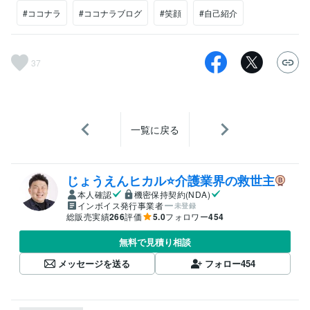
#ココナラ
#ココナラブログ
#笑顔
#自己紹介
37
一覧に戻る
じょうえんヒカル⭐️介護業界の救世主
本人確認
機密保持契約(NDA)
インボイス発行事業者
未登録
総販売実績
266
評価
5.0
フォロワー
454
無料で見積り相談
メッセージを送る
フォロー
454