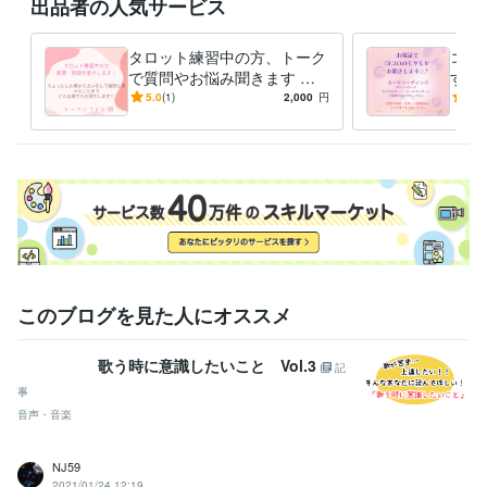
出品者の人気サービス
タロット練習中の方、トーク
ココ
で質問やお悩み聞きます 練
す 
習していて困ったことを、お
軽く
5.0
(1)
2,000
円
5.0
聞きします(*^^*)
このブログを見た人にオススメ
歌う時に意識したいこと Vol.3
記
事
音声・音楽
NJ59
2021/01/24 12:19