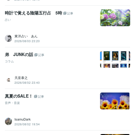
時計で覚える陰陽五行占 5時
記事
占い
東洋占い あん
2026/08/03 23:20
弟 JUNKの話
記事
コラム
天巫泰之
2026/08/02 23:40
真夏のSALE！
記事
音声・音楽
IsamuDark
2026/08/02 19:54