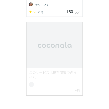
アヤコン59
160
5.0
円
/分
(19)