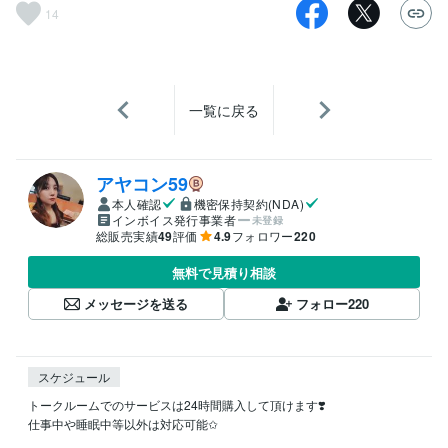
14
一覧に戻る
アヤコン59
本人確認
機密保持契約(NDA)
インボイス発行事業者
未登録
総販売実績
49
評価
4.9
フォロワー
220
無料で見積り相談
メッセージを送る
フォロー
220
スケジュール
トークルームでのサービスは24時間購入して頂けます❣️

仕事中や睡眠中等以外は対応可能✩
