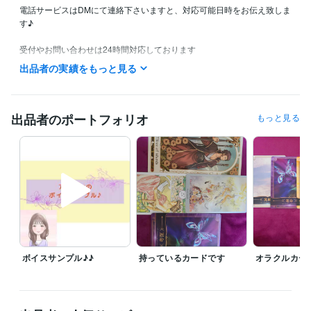
電話サービスはDMにて連絡下さいますと、対応可能日時をお伝え致しま
す♪

受付やお問い合わせは24時間対応しております

お待たせしないようスムーズな対応を心掛けていますので、よろしくお
出品者の実績をもっと見る
願いいたします(*´︶`*)
資格・検定
介護福祉士
取得年 : 2014年
出品者のポートフォリオ
もっと見る
得意分野
占い
タロットカード
占い
恋愛
仕事
人間関係
なんでも
悩み相談・カウンセリング
傾聴・相談・雑談
相談
愚痴
雑談
惚気
趣味
ボイスサンプル♪♪
持っているカードです
オラクルカー