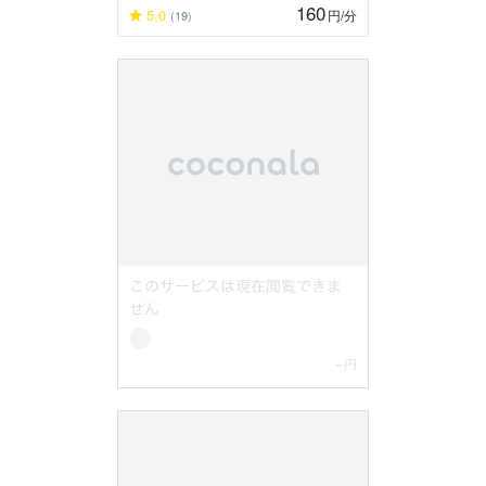
160
5.0
円
/分
(19)