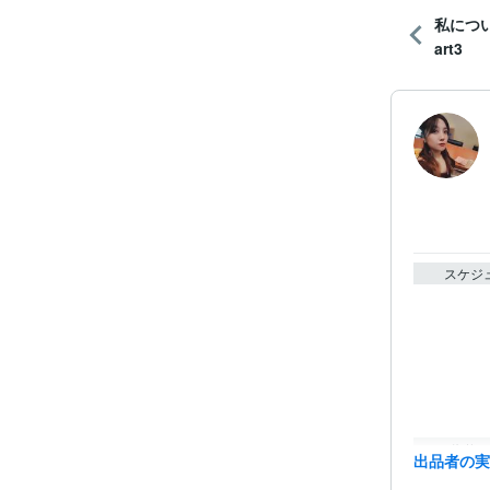
私につ
art3
スケジ
資格・
出品者の
得意