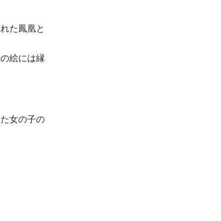
現れた鳳凰と
方の絵には縁
いた女の子の