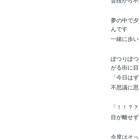
普段から不
夢の中で夕
んです
一緒に歩い
ぽつりぽつ
がる街に目
「今日はず
不思議に思
「！！？？
目が離せず
今度はそっ