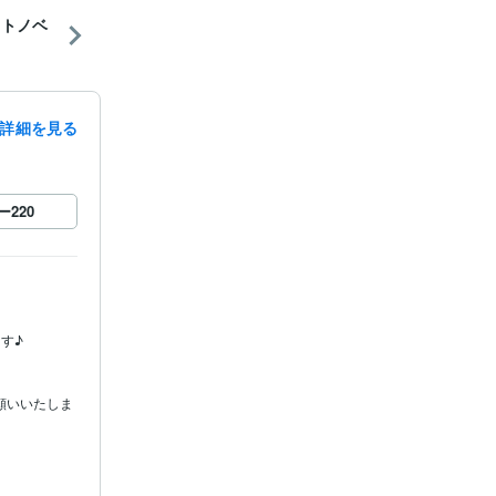
イトノベ
詳細を見る
ー
220


願いいたしま