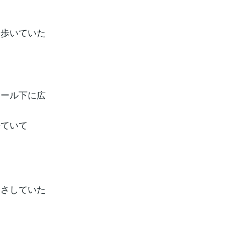
！
を歩いていた
レール下に広
来ていて
をさしていた