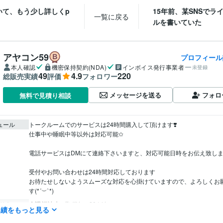
いて、もう少し詳しくp
15年前、某SNSでラ
一覧に戻る
ルを書いていた
アヤコン59
プロフィール
本人確認
機密保持契約(NDA)
インボイス発行事業者
未登録
49
4.9
220
総販売実績
評価
フォロワー
メッセージを送る
フォロ
無料で見積り相談
ュール
トークルームでのサービスは24時間購入して頂けます❣️

仕事中や睡眠中等以外は対応可能✩

電話サービスはDMにて連絡下さいますと、対応可能日時をお伝え致します♪
受付やお問い合わせは24時間対応しております

お待たせしないようスムーズな対応を心掛けていますので、よろしくお
す(*´︶`*)
介護福祉士
取得年 : 2014年
検定
実績をもっと見る
占い
タロットカード
分野