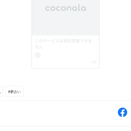
凰
#夢占い