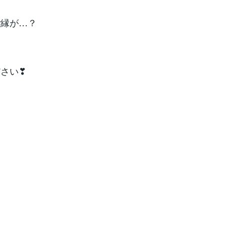
ご縁が…？
さい❣