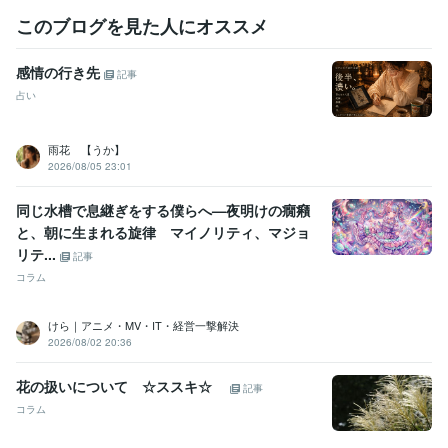
このブログを見た人にオススメ
感情の行き先
記事
占い
雨花 【うか】
2026/08/05 23:01
同じ水槽で息継ぎをする僕らへ—夜明けの癇癪
と、朝に生まれる旋律 マイノリティ、マジョ
リテ...
記事
コラム
けら｜アニメ・MV・IT・経営一撃解決
2026/08/02 20:36
花の扱いについて ☆ススキ☆
記事
コラム