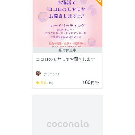
受付休止中
ココロのモヤモヤお聞きします
アヤコン59
160
5.0
円
/分
(19)