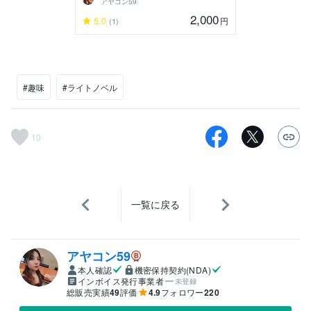
アヤコン59
2,000
5.0
円
(1)
#趣味
#ライトノベル
10
一覧に戻る
アヤコン59
本人確認
機密保持契約(NDA)
インボイス発行事業者
未登録
総販売実績
49
評価
4.9
フォロワー
220