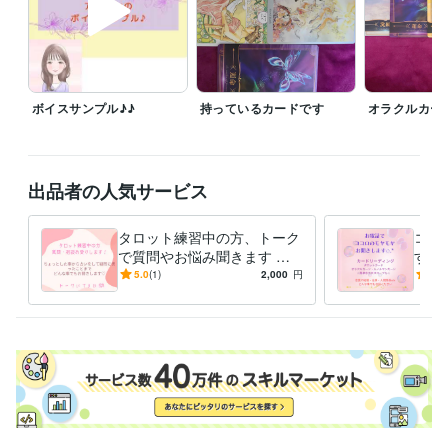
相談
愚痴
雑談
惚気
趣味
ボイスサンプル♪♪
持っているカードです
オラクルカー
出品者の人気サービス
タロット練習中の方、トーク
ココ
で質問やお悩み聞きます 練
す 
習していて困ったことを、お
軽く
5.0
(1)
2,000
円
5.0
聞きします(*^^*)