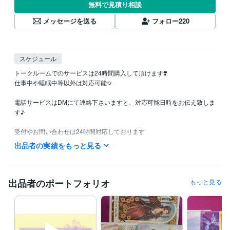
無料で見積り相談
メッセージを送る
フォロー
220
スケジュール
トークルームでのサービスは24時間購入して頂けます❣️

仕事中や睡眠中等以外は対応可能✩

電話サービスはDMにて連絡下さいますと、対応可能日時をお伝え致しま
す♪

受付やお問い合わせは24時間対応しております

お待たせしないようスムーズな対応を心掛けていますので、よろしくお
出品者の実績をもっと見る
願いいたします(*´︶`*)
資格・検定
介護福祉士
取得年 : 2014年
出品者のポートフォリオ
もっと見る
得意分野
占い
タロットカード
占い
恋愛
仕事
人間関係
なんでも
悩み相談・カウンセリング
傾聴・相談・雑談