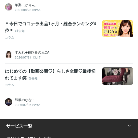
華梨（かりん）
2021/08/28 09:55
＊今日でココナラ出品1ヶ月・総合ランキング4
位＊
告知
コラム
すみれ✈️福岡弁の元CA
2026/07/31 13:17
はじめての【動画公開♡】らしさ全開♡最後切
れてます笑
告知
コラム
和服のななこ
2026/07/26 22:54