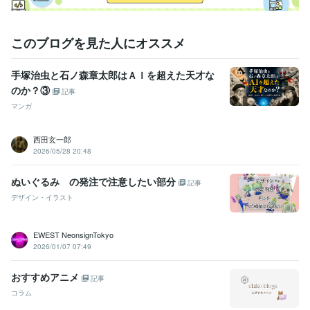
このブログを見た人にオススメ
手塚治虫と石ノ森章太郎はＡＩを超えた天才な
のか？③
記事
マンガ
西田玄一郎
2026/05/28 20:48
ぬいぐるみ の発注で注意したい部分
記事
デザイン・イラスト
EWEST NeonsignTokyo
2026/01/07 07:49
おすすめアニメ
記事
コラム