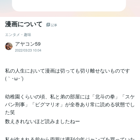
漫画について
記事
エンタメ・趣味
アヤコン59
2022/03/23 10:04
私の人生において漫画は切っても切り離せないものです
(｀･ω･´)
幼稚園くらいの頃、私と弟の部屋には「北斗の拳」「スケ
バン刑事」「ピグマリオ」が全巻あり常に読める状態でし
た笑
数えきれないほど読みましたねー
私が生まれる前から両親は週刊少年ジャンプを買っていた