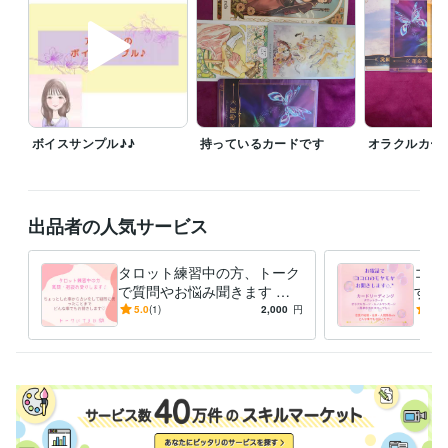
占い
恋愛
仕事
人間関係
なんでも
悩み相談・カウンセリング
傾聴・相談・雑談
相談
愚痴
雑談
惚気
趣味
ボイスサンプル♪♪
持っているカードです
オラクルカー
出品者の人気サービス
タロット練習中の方、トーク
ココ
で質問やお悩み聞きます 練
す 
習していて困ったことを、お
軽く
5.0
(1)
2,000
円
5.0
聞きします(*^^*)