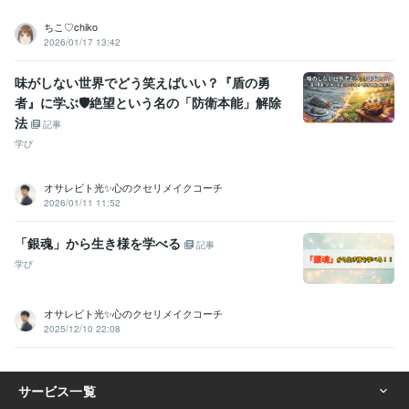
ちこ♡chiko
2026/01/17 13:42
味がしない世界でどう笑えばいい？『盾の勇
者』に学ぶ🛡️絶望という名の「防衛本能」解除
法
記事
学び
オサレビト光✨️心のクセリメイクコーチ
2026/01/11 11:52
「銀魂」から生き様を学べる
記事
学び
オサレビト光✨️心のクセリメイクコーチ
2025/12/10 22:08