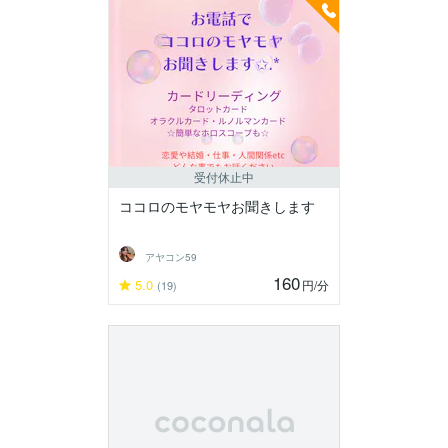
受付休止中
ココロのモヤモヤお聞きします
アヤコン59
160
5.0
円
/分
(19)