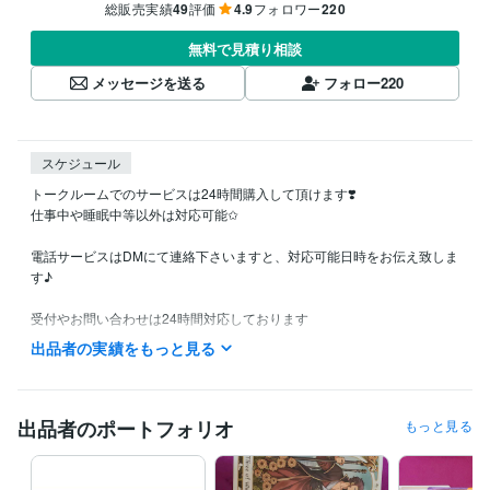
総販売実績
49
評価
4.9
フォロワー
220
無料で見積り相談
メッセージを送る
フォロー
220
スケジュール
トークルームでのサービスは24時間購入して頂けます❣️

仕事中や睡眠中等以外は対応可能✩

電話サービスはDMにて連絡下さいますと、対応可能日時をお伝え致しま
す♪

受付やお問い合わせは24時間対応しております

お待たせしないようスムーズな対応を心掛けていますので、よろしくお
出品者の実績をもっと見る
願いいたします(*´︶`*)
資格・検定
介護福祉士
取得年 : 2014年
出品者のポートフォリオ
もっと見る
得意分野
占い
タロットカード