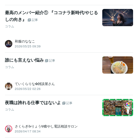
最高のメンバー紹介① 『ココナラ新時代/やじる
しの向き』
記事
コラム
和服のななこ
2026/05/25 09:39
誰にも言えない悩み
記事
コラム
ていくらりな︎✿雑談屋さん
2026/05/22 02:26
夜職は誇れる仕事ではないよ
記事
コラム
さくらぎ☕りょう⛎癒やし電話相談サロン
2026/04/17 08:34