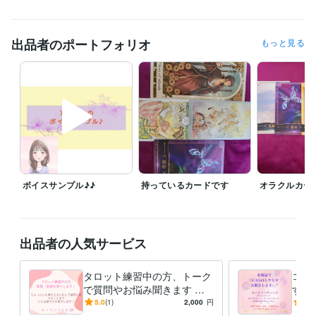
資格・検定
介護福祉士
取得年 : 2014年
出品者のポートフォリオ
もっと見る
得意分野
占い
タロットカード
占い
恋愛
仕事
人間関係
なんでも
悩み相談・カウンセリング
傾聴・相談・雑談
相談
愚痴
雑談
惚気
趣味
ボイスサンプル♪♪
持っているカードです
オラクルカー
出品者の人気サービス
タロット練習中の方、トーク
ココ
で質問やお悩み聞きます 練
す 
習していて困ったことを、お
軽く
5.0
(1)
2,000
円
5.0
聞きします(*^^*)