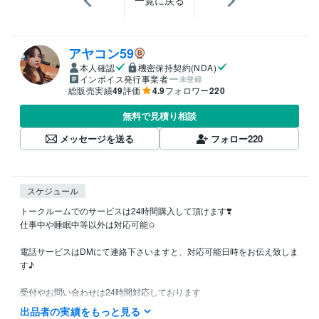
一覧に戻る
アヤコン59
本人確認
機密保持契約(NDA)
インボイス発行事業者
未登録
総販売実績
49
評価
4.9
フォロワー
220
無料で見積り相談
メッセージを送る
フォロー
220
スケジュール
トークルームでのサービスは24時間購入して頂けます❣️

仕事中や睡眠中等以外は対応可能✩

電話サービスはDMにて連絡下さいますと、対応可能日時をお伝え致しま
す♪

受付やお問い合わせは24時間対応しております

お待たせしないようスムーズな対応を心掛けていますので、よろしくお
出品者の実績をもっと見る
願いいたします(*´︶`*)