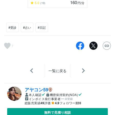
160
5.0
円
/分
(19)
#受診
#占い
#日記
7
一覧に戻る
アヤコン59
本人確認
機密保持契約(NDA)
インボイス発行事業者
未登録
総販売実績
49
評価
4.9
フォロワー
220
無料で見積り相談