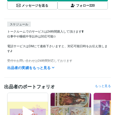
メッセージを送る
フォロー
220
スケジュール
トークルームでのサービスは24時間購入して頂けます❣️

仕事中や睡眠中等以外は対応可能✩

電話サービスはDMにて連絡下さいますと、対応可能日時をお伝え致しま
す♪

受付やお問い合わせは24時間対応しております

お待たせしないようスムーズな対応を心掛けていますので、よろしくお
出品者の実績をもっと見る
願いいたします(*´︶`*)
資格・検定
介護福祉士
取得年 : 2014年
出品者のポートフォリオ
もっと見る
得意分野
占い
タロットカード
占い
恋愛
仕事
人間関係
なんでも
悩み相談・カウンセリング
傾聴・相談・雑談
相談
愚痴
雑談
惚気
趣味