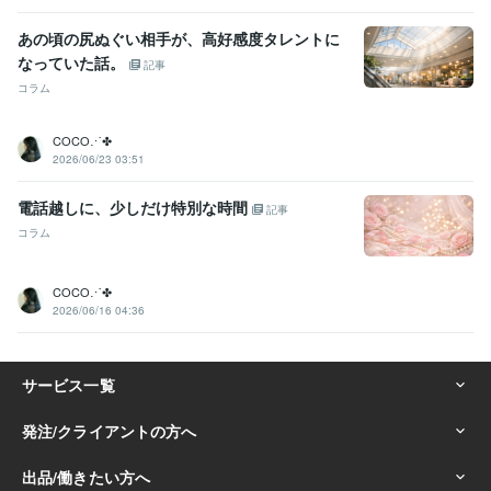
あの頃の尻ぬぐい相手が、高好感度タレントに
なっていた話。
記事
コラム
COCO⋰✤
2026/06/23 03:51
電話越しに、少しだけ特別な時間
記事
コラム
COCO⋰✤
2026/06/16 04:36