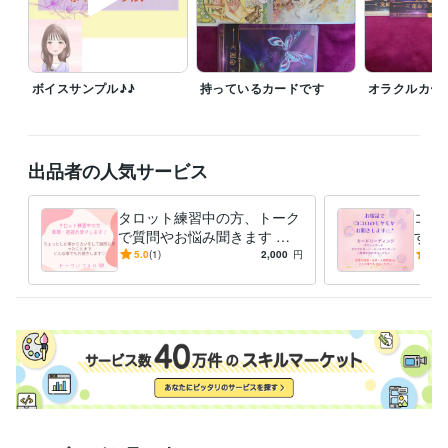
ボイスサンプル♪♪
持っているカードです
オラクルカー
出品者の人気サービス
タロット練習中の方、トーク
ココ
で質問やお悩み聞きます 練
す 
習していて困ったことを、お
軽く
5.0
(1)
2,000
円
5.0
聞きします(*^^*)